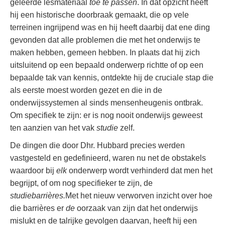
geleerde lesmateriaal
toe te passen
. In dat opzicht heeft
hij een historische doorbraak gemaakt, die op vele
terreinen ingrijpend was en hij heeft daarbij dat ene ding
gevonden dat alle problemen die met het onderwijs te
maken hebben, gemeen hebben. In plaats dat hij zich
uitsluitend op een bepaald onderwerp richtte of op een
bepaalde tak van kennis, ontdekte hij de cruciale stap die
als eerste moest worden gezet en die in de
onderwijssystemen al sinds mensenheugenis ontbrak.
Om specifiek te zijn: er is nog nooit onderwijs geweest
ten aanzien van het vak
studie
zelf.
De dingen die door Dhr. Hubbard precies werden
vastgesteld en gedefinieerd, waren nu net de obstakels
waardoor bij
elk
onderwerp wordt verhinderd dat men het
begrijpt, of om nog specifieker te zijn, de
studiebarrières.
Met het nieuw verworven inzicht over hoe
die barrières er
de
oorzaak van zijn dat het onderwijs
mislukt en de talrijke gevolgen daarvan, heeft hij een