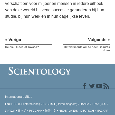
verschaft om voor miljoenen mensen in iedere uithoek
van deze wereld blijvend succes te garanderen bij hun
studie, bij hun werk en in hun dagelijkse leven.
« Vorige
Volgende »
De Ziel: Goed of Kwaad?
Het verkeerde om te doen, is niets
doen
Internationale Sites
ENGLISH (US/International)
ENGLISH (United Kingdom)
DANSK
FRANÇAIS
עברית
日本語
РУССКИЙ
繁體中文
NEDERLANDS
DEUTSCH
MAGYAR