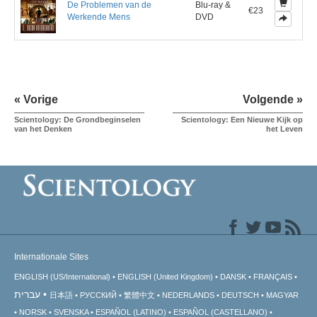
De Problemen van de
Blu-ray &
€23
Werkende Mens
DVD
« Vorige
Volgende »
Scientology: De Grondbeginselen
Scientology: Een Nieuwe Kijk op
van het Denken
het Leven
Internationale Sites
ENGLISH (US/International)
ENGLISH (United Kingdom)
DANSK
FRANÇAIS
עברית
日本語
РУССКИЙ
繁體中文
NEDERLANDS
DEUTSCH
MAGYAR
NORSK
SVENSKA
ESPAÑOL (LATINO)
ESPAÑOL (CASTELLANO)