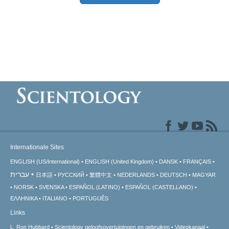
Internationale Sites
ENGLISH (US/International)
ENGLISH (United Kingdom)
DANSK
FRANÇAIS
עברית
日本語
РУССКИЙ
繁體中文
NEDERLANDS
DEUTSCH
MAGYAR
NORSK
SVENSKA
ESPAÑOL (LATINO)
ESPAÑOL (CASTELLANO)
ΕΛΛΗΝΙΚA
ITALIANO
PORTUGUÊS
Links
L. Ron Hubbard
Scientology geloofsovertuigingen en gebruiken
Videokanaal