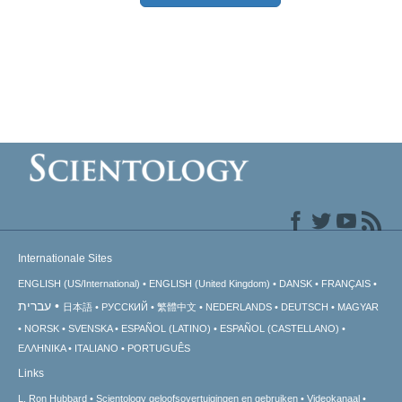
Internationale Sites
ENGLISH (US/International)
ENGLISH (United Kingdom)
DANSK
FRANÇAIS
עברית
日本語
РУССКИЙ
繁體中文
NEDERLANDS
DEUTSCH
MAGYAR
NORSK
SVENSKA
ESPAÑOL (LATINO)
ESPAÑOL (CASTELLANO)
ΕΛΛΗΝΙΚA
ITALIANO
PORTUGUÊS
Links
L. Ron Hubbard
Scientology geloofsovertuigingen en gebruiken
Videokanaal