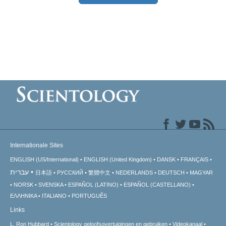
Internationale Sites
ENGLISH (US/International)
ENGLISH (United Kingdom)
DANSK
FRANÇAIS
עברית
日本語
РУССКИЙ
繁體中文
NEDERLANDS
DEUTSCH
MAGYAR
NORSK
SVENSKA
ESPAÑOL (LATINO)
ESPAÑOL (CASTELLANO)
ΕΛΛΗΝΙΚA
ITALIANO
PORTUGUÊS
Links
L. Ron Hubbard
Scientology geloofsovertuigingen en gebruiken
Videokanaal