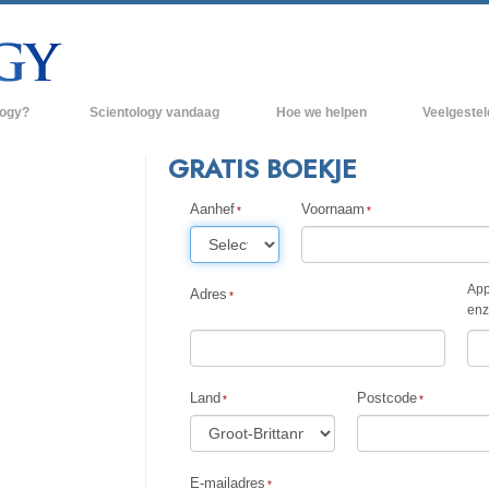
logy?
Scientology vandaag
Hoe we helpen
Veelgeste
raktijken
Scientology Kerken
Achtergrond 
GRATIS BOEKJE
des van Scientology
Nieuwe Scientology Kerken
Binnen in een
Aanhef
Voornaam
 zeggen over
Hogere Organisaties
De organisati
Flag Land Base
App
een scientoloog
Adres
enz
Freewinds
k
Scientology beschikbaar maken voor de
en van Scientology
hele wereld
Land
Postcode
Dianetics
David Miscavige - Kerkelijk Leider van
Scientology
E-mailadres