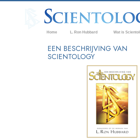
Home
L. Ron Hubbard
Wat is Sciento
Overtuigingen & P
EEN BESCHRIJVING VAN
SCIENTOLOGY
De Credo’s en Co
Wat scientologen
Scientology
Maak kennis met 
Binnen in een Ker
De Grondbeginsel
Een Inleiding tot 
Liefde en Haat –
Wat is Grootheid?