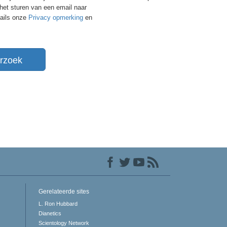
 het sturen van een email naar
tails onze
Privacy opmerking
en
rzoek
Gerelateerde sites
L. Ron Hubbard
Dianetics
Scientology Network