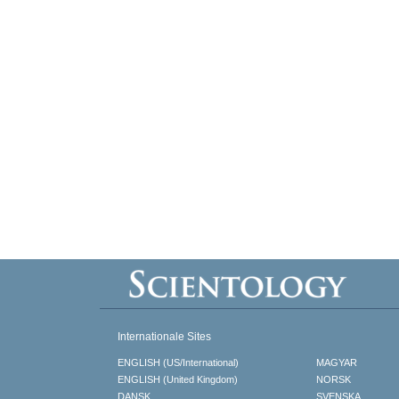
Internationale Sites
ENGLISH (US/International)
MAGYAR
ENGLISH (United Kingdom)
NORSK
DANSK
SVENSKA