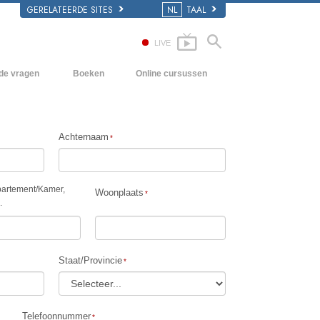
GERELATEERDE SITES
NL
TAAL
LIVE
lde vragen
Boeken
Online cursussen
en Grondbeginselen
Hoe men Conflicten moet oplossen
Beginnersboeken
 Kerk
De Drijfveren van het Bestaan
Luisterboeken
Achternaam
e van Scientology
De Componenten van Begrip
Introductielezingen
Oplossingen voor een Gevaarlijke
Films
artement
/
Kamer,
Omgeving
Woonplaats
.
Assisten voor Ziektes en Verwondingen
Integriteit en Eerlijkheid
Staat/Provincie
Het Huwelijk
De Toonschaal van Emoties
Telefoonnummer