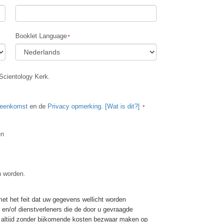
Oplossingen voor het Drugsprobleem
Kinderen
Booklet Language
Hulpmiddelen bij het Dagelijks Werk
Ethiek en de Condities
Scientology Kerk.
De Oorzaak van Onderdrukking
Feitenonderzoek
reenkomst
en de
Privacy opmerking
.
[Wat is dit?]
De Grondbeginselen van Organiseren
en
De Grondslagen van Public Relations
Taakstellingen en Doelen
n worden.
De Technologie van Studeren
Communicatie
t het feit dat uw gegevens wellicht worden
ie en/of dienstverleners die de door u gevraagde
er altijd zonder bijkomende kosten bezwaar maken op