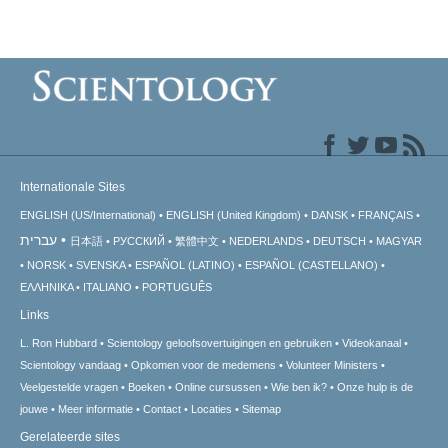
Internationale Sites
ENGLISH (US/International)
ENGLISH (United Kingdom)
DANSK
FRANÇAIS
עברית
日本語
РУССКИЙ
繁體中文
NEDERLANDS
DEUTSCH
MAGYAR
NORSK
SVENSKA
ESPAÑOL (LATINO)
ESPAÑOL (CASTELLANO)
ΕΛΛΗΝΙΚA
ITALIANO
PORTUGUÊS
Links
L. Ron Hubbard
Scientology geloofsovertuigingen en gebruiken
Videokanaal
Scientology vandaag
Opkomen voor de medemens
Volunteer Ministers
Veelgestelde vragen
Boeken
Online cursussen
Wie ben ik?
Onze hulp is de
jouwe
Meer informatie
Contact
Locaties
Sitemap
Gerelateerde sites