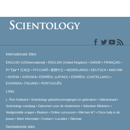
Internationale Sites
ENGLISH (US/International)
ENGLISH (United Kingdom)
DANSK
FRANÇAIS
עברית
日本語
РУССКИЙ
繁體中文
NEDERLANDS
DEUTSCH
MAGYAR
NORSK
SVENSKA
ESPAÑOL (LATINO)
ESPAÑOL (CASTELLANO)
ΕΛΛΗΝΙΚA
ITALIANO
PORTUGUÊS
Links
L. Ron Hubbard
Scientology geloofsovertuigingen en gebruiken
Videokanaal
Scientology vandaag
Opkomen voor de medemens
Volunteer Ministers
Veelgestelde vragen
Boeken
Online cursussen
Wie ben ik?
Onze hulp is de
jouwe
Meer informatie
Contact
Locaties
Sitemap
Gerelateerde sites