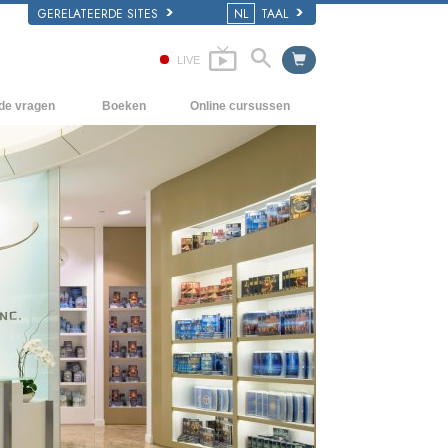
GERELATEERDE SITES
NL
TAAL
LIVE
lde vragen
Boeken
Online cursussen
en Grondbeginselen
Hoe men Conflicten moet oplossen
Beginnersboeken
 Kerk
De Drijfveren van het Bestaan
Luisterboeken
e van Scientology
De Componenten van Begrip
Introductielezingen
Oplossingen voor een Gevaarlijke
Films
Omgeving
Assisten voor Ziektes en Verwondingen
Integriteit en Eerlijkheid
Het Huwelijk
De Toonschaal van Emoties