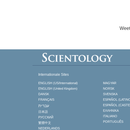
Weet
Internationale Sites
ENGLISH (US/International)
MAGYAR
ENGLISH (United Kingdom)
NORSK
DANSK
SVENSKA
FRANÇAIS
ESPAÑOL (LATIN
עברית
ESPAÑOL (CAST
ΕΛΛΗΝΙΚA
日本語
ITALIANO
РУССКИЙ
PORTUGUÊS
繁體中文
NEDERLANDS