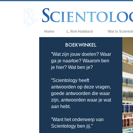
Home
L. Ron Hubbard
Wat is Sciento
Overtuigingen & P
BOEKWINKEL
”Wat zijn jouw doelen? Waar
De Credo’s en Co
ga je naartoe? Waarom ben
Wat scientologen
je hier? Wat ben je?
Scientology
”Scientology heeft
Maak kennis met 
antwoorden op deze vragen,
Binnen in een Ker
goede antwoorden die waar
zijn, antwoorden waar je wat
De Grondbeginsel
aan hebt.
Een Inleiding tot 
”Want het onderwerp van
Scientology ben jij.”
Liefde en Haat –
Wat is Grootheid?