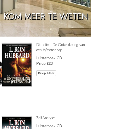
Oplossingen voor het Drugsprobleem
KOM MEER TE WETEN
Kinderen
Hulpmiddelen bij het Dagelijks Werk
Ethiek en de Condities
Dianetics: De Ontwikkeling van
De Oorzaak van Onderdrukking
een Wetenschap
Luisterboek CD
Feitenonderzoek
Price €23
De Grondbeginselen van Organiseren
Bekijk Meer
De Grondslagen van Public Relations
Taakstellingen en Doelen
De Technologie van Studeren
Communicatie
ZelfAnalyse
Luisterboek CD