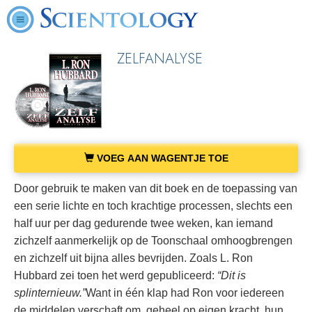
ZELFANALYSE
VOEG AAN WAGENTJE TOE
Door gebruik te maken van dit boek en de toepassing van
een serie lichte en toch krachtige processen, slechts een
half uur per dag gedurende twee weken, kan iemand
zichzelf aanmerkelijk op de Toonschaal omhoogbrengen
en zichzelf uit bijna alles bevrijden. Zoals L. Ron
Hubbard zei toen het werd gepubliceerd:
“Dit is
splinternieuw.”
Want in één klap had Ron voor iedereen
de middelen verschaft om, geheel op eigen kracht, hun