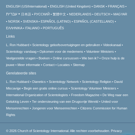
ENGLISH (US/International)
ENGLISH (United Kingdom)
DANSK
FRANÇAIS
עברית
日本語
РУССКИЙ
繁體中文
NEDERLANDS
DEUTSCH
MAGYAR
NORSK
SVENSKA
ESPAÑOL (LATINO)
ESPAÑOL (CASTELLANO)
ΕΛΛΗΝΙΚA
ITALIANO
PORTUGUÊS
Links
L. Ron Hubbard
Scientology geloofsovertuigingen en gebruiken
Videokanaal
Scientology vandaag
Opkomen voor de medemens
Volunteer Ministers
Veelgestelde vragen
Boeken
Online cursussen
Wie ben ik?
Onze hulp is de
jouwe
Meer informatie
Contact
Locaties
Sitemap
Gerelateerde sites
L. Ron Hubbard
Dianetics
Scientology Network
Scientology Religion
David
Miscavige
Begin een gratis online cursus
Scientology Volunteer Ministers
International Organization of Scientologists
Freedom Magazine
De Weg naar een
Gelukkig Leven
Ter ondersteuning van een Drugsvrije Wereld
United voor
Mensenrechten
Jongeren voor Mensenrechten
Citizens Commission for Human
Rights
© 2026
Church of Scientology International.
Alle rechten voorbehouden.
Privacy