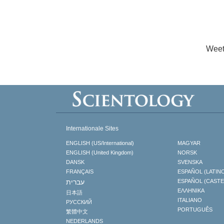
Weet
Internationale Sites
ENGLISH (US/International)
MAGYAR
ENGLISH (United Kingdom)
NORSK
DANSK
SVENSKA
FRANÇAIS
ESPAÑOL (LATIN
עברית
ESPAÑOL (CAST
ΕΛΛΗΝΙΚA
日本語
ITALIANO
РУССКИЙ
PORTUGUÊS
繁體中文
NEDERLANDS