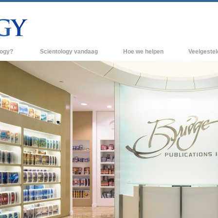
logy?
Scientology vandaag
Hoe we helpen
Veelgeste
raktijken
Scientology Kerken
Achtergrond 
des van Scientology
Nieuwe Scientology Kerken
Binnen in een
 zeggen over
Hogere Organisaties
De organisati
Flag Land Base
een scientoloog
Freewinds
k
Scientology beschikbaar maken voor de
en van Scientology
hele wereld
Dianetics
David Miscavige - Kerkelijk Leider van
Scientology