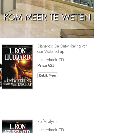
Oplossingen voor het Drugsprobleem
KOM MEER TE WETEN
Kinderen
Hulpmiddelen bij het Dagelijks Werk
Ethiek en de Condities
Dianetics: De Ontwikkeling van
De Oorzaak van Onderdrukking
een Wetenschap
Luisterboek CD
Feitenonderzoek
Price €23
De Grondbeginselen van Organiseren
Bekijk Meer
De Grondslagen van Public Relations
Taakstellingen en Doelen
De Technologie van Studeren
Communicatie
ZelfAnalyse
Luisterboek CD