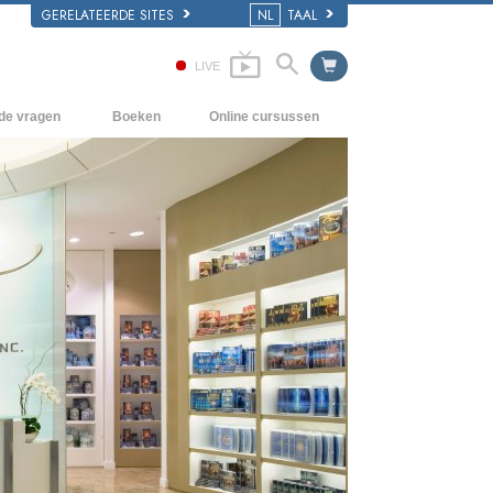
GERELATEERDE SITES
NL
TAAL
LIVE
lde vragen
Boeken
Online cursussen
en Grondbeginselen
Hoe men Conflicten moet oplossen
Beginnersboeken
 Kerk
De Drijfveren van het Bestaan
Luisterboeken
e van Scientology
De Componenten van Begrip
Introductielezingen
Oplossingen voor een Gevaarlijke
Films
Omgeving
Assisten voor Ziektes en Verwondingen
Integriteit en Eerlijkheid
Het Huwelijk
De Toonschaal van Emoties