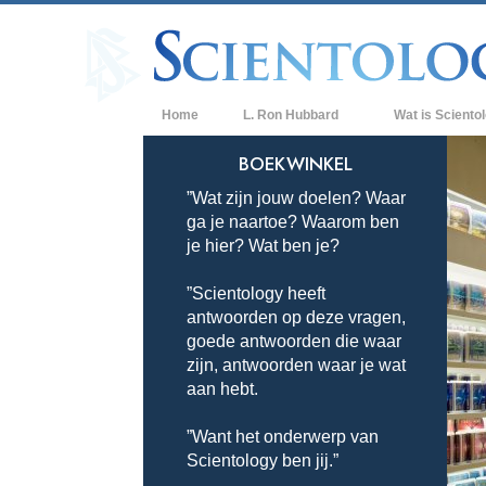
Home
L. Ron Hubbard
Wat is Sciento
Overtuigingen & P
BOEKWINKEL
”Wat zijn jouw doelen? Waar
De Credo’s en Co
ga je naartoe? Waarom ben
Wat scientologen
je hier? Wat ben je?
Scientology
”Scientology heeft
Maak kennis met 
antwoorden op deze vragen,
Binnen in een Ker
goede antwoorden die waar
zijn, antwoorden waar je wat
De Grondbeginsel
aan hebt.
Een Inleiding tot 
”Want het onderwerp van
Scientology ben jij.”
Liefde en Haat –
Wat is Grootheid?