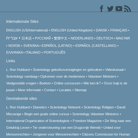
Internationale Sites
ENGLISH (US/International)
ENGLISH (United Kingdom)
DANSK
FRANÇAIS
עברית
日本語
РУССКИЙ
繁體中文
NEDERLANDS
DEUTSCH
MAGYAR
NORSK
SVENSKA
ESPAÑOL (LATINO)
ESPAÑOL (CASTELLANO)
ΕΛΛΗΝΙΚA
ITALIANO
PORTUGUÊS
Links
L. Ron Hubbard
Scientology geloofsovertuigingen en gebruiken
Videokanaal
Scientology vandaag
Opkomen voor de medemens
Volunteer Ministers
Veelgestelde vragen
Boeken
Online cursussen
Wie ben ik?
Onze hulp is de
jouwe
Meer informatie
Contact
Locaties
Sitemap
Gerelateerde sites
L. Ron Hubbard
Dianetics
Scientology Network
Scientology Religion
David
Miscavige
Begin een gratis online cursus
Scientology Volunteer Ministers
International Organization of Scientologists
Freedom Magazine
De Weg naar een
Gelukkig Leven
Ter ondersteuning van een Drugsvrije Wereld
United voor
Mensenrechten
Jongeren voor Mensenrechten
Citizens Commission for Human