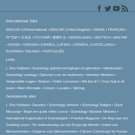
Internationale Sites
ENGLISH (US/International)
ENGLISH (United Kingdom)
DANSK
FRANÇAIS
עברית
日本語
РУССКИЙ
繁體中文
NEDERLANDS
DEUTSCH
MAGYAR
NORSK
SVENSKA
ESPAÑOL (LATINO)
ESPAÑOL (CASTELLANO)
ΕΛΛΗΝΙΚA
ITALIANO
PORTUGUÊS
Links
L. Ron Hubbard
Scientology geloofsovertuigingen en gebruiken
Videokanaal
Scientology vandaag
Opkomen voor de medemens
Volunteer Ministers
Veelgestelde vragen
Boeken
Online cursussen
Wie ben ik?
Onze hulp is de
jouwe
Meer informatie
Contact
Locaties
Sitemap
Gerelateerde sites
L. Ron Hubbard
Dianetics
Scientology Network
Scientology Religion
David
Miscavige
Begin een gratis online cursus
Scientology Volunteer Ministers
International Organization of Scientologists
Freedom Magazine
De Weg naar een
Gelukkig Leven
Ter ondersteuning van een Drugsvrije Wereld
United voor
Mensenrechten
Jongeren voor Mensenrechten
Citizens Commission for Human