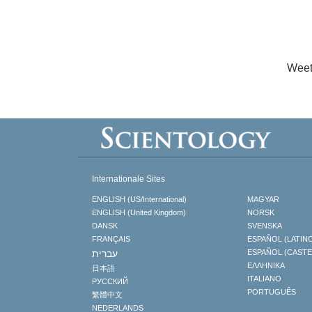
Weet
Internationale Sites
ENGLISH (US/International)
MAGYAR
ENGLISH (United Kingdom)
NORSK
DANSK
SVENSKA
FRANÇAIS
ESPAÑOL (LATIN
עברית
ESPAÑOL (CAST
ΕΛΛΗΝΙΚA
日本語
ITALIANO
РУССКИЙ
PORTUGUÊS
繁體中文
NEDERLANDS