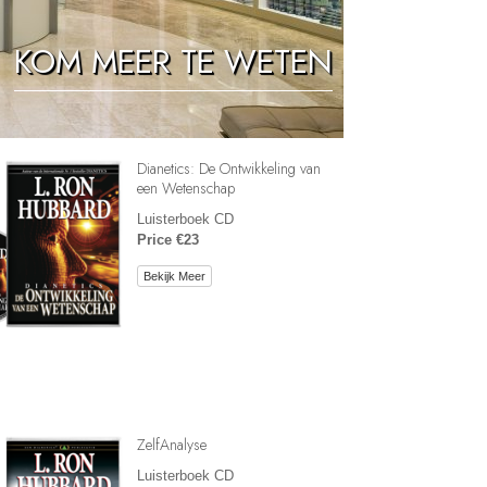
Oplossingen voor het Drugsprobleem
KOM MEER TE WETEN
Kinderen
Hulpmiddelen bij het Dagelijks Werk
Ethiek en de Condities
Dianetics: De Ontwikkeling van
De Oorzaak van Onderdrukking
een Wetenschap
Luisterboek CD
Feitenonderzoek
Price €23
De Grondbeginselen van Organiseren
Bekijk Meer
De Grondslagen van Public Relations
Taakstellingen en Doelen
De Technologie van Studeren
Communicatie
ZelfAnalyse
Luisterboek CD