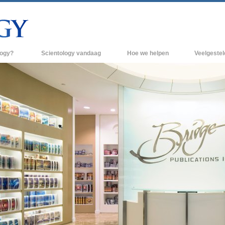
logy?
Scientology vandaag
Hoe we helpen
Veelgeste
raktijken
Scientology Kerken
Achtergrond 
des van Scientology
Nieuwe Scientology Kerken
Binnen in een
 zeggen over
Hogere Organisaties
De organisati
Flag Land Base
een scientoloog
Freewinds
k
Scientology beschikbaar maken voor de
en van Scientology
hele wereld
Dianetics
David Miscavige - Kerkelijk Leider van
Scientology