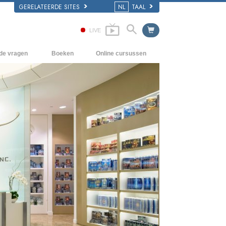
GERELATEERDE SITES
NL
TAAL
LIVE
lde vragen
Boeken
Online cursussen
en Grondbeginselen
Hoe men Conflicten moet oplossen
Beginnersboeken
 Kerk
De Drijfveren van het Bestaan
Luisterboeken
e van Scientology
De Componenten van Begrip
Introductielezingen
Oplossingen voor een Gevaarlijke
Films
Omgeving
Assisten voor Ziektes en Verwondingen
Integriteit en Eerlijkheid
Het Huwelijk
De Toonschaal van Emoties