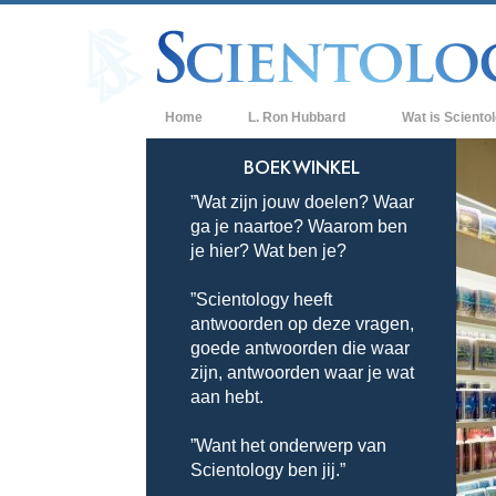
Home
L. Ron Hubbard
Wat is Sciento
Overtuigingen & P
BOEKWINKEL
”Wat zijn jouw doelen? Waar
De Credo’s en Co
ga je naartoe? Waarom ben
Wat scientologen
je hier? Wat ben je?
Scientology
”Scientology heeft
Maak kennis met 
antwoorden op deze vragen,
Binnen in een Ker
goede antwoorden die waar
zijn, antwoorden waar je wat
De Grondbeginsel
aan hebt.
Een Inleiding tot 
”Want het onderwerp van
Scientology ben jij.”
Liefde en Haat –
Wat is Grootheid?