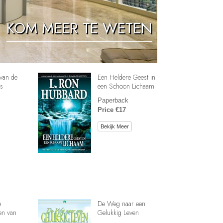
Oplossingen voor het Drugsprobleem
KOM MEER TE WETEN
Kinderen
Hulpmiddelen bij het Dagelijks Werk
Ethiek en de Condities
van de
Een Heldere Geest in
De Oorzaak van Onderdrukking
s
een Schoon Lichaam
Paperback
Feitenonderzoek
Price €17
De Grondbeginselen van Organiseren
Bekijk Meer
De Grondslagen van Public Relations
Taakstellingen en Doelen
De Technologie van Studeren
Communicatie
e
De Weg naar een
en van
Gelukkig Leven