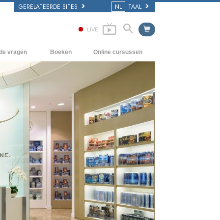
GERELATEERDE SITES
NL
TAAL
LIVE
lde vragen
Boeken
Online cursussen
en Grondbeginselen
Hoe men Conflicten moet oplossen
Beginnersboeken
 Kerk
De Drijfveren van het Bestaan
Luisterboeken
e van Scientology
De Componenten van Begrip
Introductielezingen
Oplossingen voor een Gevaarlijke
Films
Omgeving
Assisten voor Ziektes en Verwondingen
Integriteit en Eerlijkheid
Het Huwelijk
De Toonschaal van Emoties