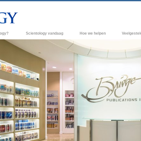
logy?
Scientology vandaag
Hoe we helpen
Veelgeste
raktijken
Scientology Kerken
Achtergrond 
des van Scientology
Nieuwe Scientology Kerken
Binnen in een
 zeggen over
Hogere Organisaties
De organisati
Flag Land Base
een scientoloog
Freewinds
k
Scientology beschikbaar maken voor de
en van Scientology
hele wereld
Dianetics
David Miscavige - Kerkelijk Leider van
Scientology