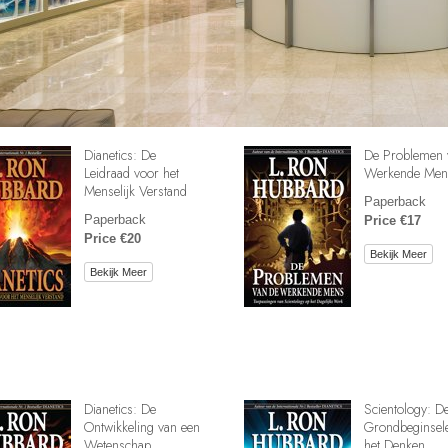
Dianetics: De
De Problemen 
Leidraad voor het
Werkende Men
Menselijk Verstand
Paperback
Paperback
Price €17
Price €20
Bekijk Meer
Bekijk Meer
Dianetics: De
Scientology: D
Ontwikkeling van een
Grondbeginsel
Wetenschap
het Denken