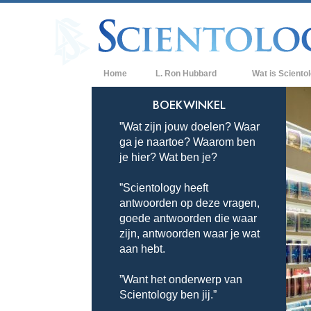
Home
L. Ron Hubbard
Wat is Sciento
Overtuigingen & P
BOEKWINKEL
”Wat zijn jouw doelen? Waar
De Credo’s en Co
ga je naartoe? Waarom ben
Wat scientologen
je hier? Wat ben je?
Scientology
”Scientology heeft
Maak kennis met 
antwoorden op deze vragen,
Binnen in een Ker
goede antwoorden die waar
zijn, antwoorden waar je wat
De Grondbeginsel
aan hebt.
Een Inleiding tot 
”Want het onderwerp van
Scientology ben jij.”
Liefde en Haat –
Wat is Grootheid?