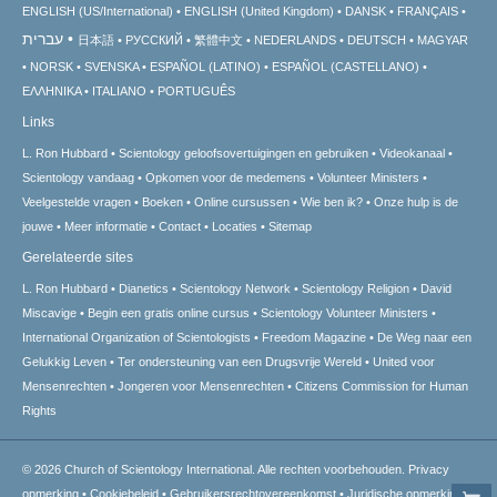
ENGLISH (US/International)
ENGLISH (United Kingdom)
DANSK
FRANÇAIS
עברית
日本語
РУССКИЙ
繁體中文
NEDERLANDS
DEUTSCH
MAGYAR
NORSK
SVENSKA
ESPAÑOL (LATINO)
ESPAÑOL (CASTELLANO)
ΕΛΛΗΝΙΚA
ITALIANO
PORTUGUÊS
Links
L. Ron Hubbard
Scientology geloofsovertuigingen en gebruiken
Videokanaal
Scientology vandaag
Opkomen voor de medemens
Volunteer Ministers
Veelgestelde vragen
Boeken
Online cursussen
Wie ben ik?
Onze hulp is de
jouwe
Meer informatie
Contact
Locaties
Sitemap
Gerelateerde sites
L. Ron Hubbard
Dianetics
Scientology Network
Scientology Religion
David
Miscavige
Begin een gratis online cursus
Scientology Volunteer Ministers
International Organization of Scientologists
Freedom Magazine
De Weg naar een
Gelukkig Leven
Ter ondersteuning van een Drugsvrije Wereld
United voor
Mensenrechten
Jongeren voor Mensenrechten
Citizens Commission for Human
Rights
© 2026
Church of Scientology International.
Alle rechten voorbehouden.
Privacy
opmerking
•
Cookiebeleid
•
Gebruikersrechtovereenkomst
•
Juridische opmerking