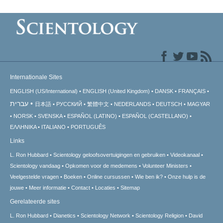
Internationale Sites
ENGLISH (US/International)
ENGLISH (United Kingdom)
DANSK
FRANÇAIS
עברית
日本語
РУССКИЙ
繁體中文
NEDERLANDS
DEUTSCH
MAGYAR
NORSK
SVENSKA
ESPAÑOL (LATINO)
ESPAÑOL (CASTELLANO)
ΕΛΛΗΝΙΚA
ITALIANO
PORTUGUÊS
Links
L. Ron Hubbard
Scientology geloofsovertuigingen en gebruiken
Videokanaal
Scientology vandaag
Opkomen voor de medemens
Volunteer Ministers
Veelgestelde vragen
Boeken
Online cursussen
Wie ben ik?
Onze hulp is de
jouwe
Meer informatie
Contact
Locaties
Sitemap
Gerelateerde sites
L. Ron Hubbard
Dianetics
Scientology Network
Scientology Religion
David