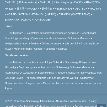
ENGLISH (US/International)
ENGLISH (United Kingdom)
DANSK
FRANÇAIS
עברית
日本語
РУССКИЙ
繁體中文
NEDERLANDS
DEUTSCH
MAGYAR
NORSK
SVENSKA
ESPAÑOL (LATINO)
ESPAÑOL (CASTELLANO)
ΕΛΛΗΝΙΚA
ITALIANO
PORTUGUÊS
Links
L. Ron Hubbard
Scientology geloofsovertuigingen en gebruiken
Videokanaal
Scientology vandaag
Opkomen voor de medemens
Volunteer Ministers
Veelgestelde vragen
Boeken
Online cursussen
Wie ben ik?
Onze hulp is de
jouwe
Meer informatie
Contact
Locaties
Sitemap
Gerelateerde sites
L. Ron Hubbard
Dianetics
Scientology Network
Scientology Religion
David
Miscavige
Begin een gratis online cursus
Scientology Volunteer Ministers
International Organization of Scientologists
Freedom Magazine
De Weg naar een
Gelukkig Leven
Ter ondersteuning van een Drugsvrije Wereld
United voor
Mensenrechten
Jongeren voor Mensenrechten
Citizens Commission for Human
Rights
© 2026
Church of Scientology International.
Alle rechten voorbehouden.
Privacy
opmerking
•
Cookiebeleid
•
Gebruikersrechtovereenkomst
•
Juridische opmerking