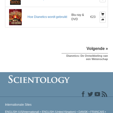
Blu-ray &
Hoe Dianetics wordt gebruikt
€23
DVD
Volgende »
Dianetics: De Ontwikkeling van
een Wetenschap
Internationale Sites
ENGLISH (US/International)
ENGLISH (United Kingdom)
DANSK
FRANÇAIS