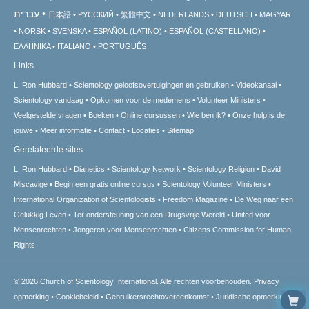
עברית
日本語
РУССКИЙ
繁體中文
NEDERLANDS
DEUTSCH
MAGYAR
NORSK
SVENSKA
ESPAÑOL (LATINO)
ESPAÑOL (CASTELLANO)
ΕΛΛΗΝΙΚA
ITALIANO
PORTUGUÊS
Links
L. Ron Hubbard
Scientology geloofsovertuigingen en gebruiken
Videokanaal
Scientology vandaag
Opkomen voor de medemens
Volunteer Ministers
Veelgestelde vragen
Boeken
Online cursussen
Wie ben ik?
Onze hulp is de
jouwe
Meer informatie
Contact
Locaties
Sitemap
Gerelateerde sites
L. Ron Hubbard
Dianetics
Scientology Network
Scientology Religion
David
Miscavige
Begin een gratis online cursus
Scientology Volunteer Ministers
International Organization of Scientologists
Freedom Magazine
De Weg naar een
Gelukkig Leven
Ter ondersteuning van een Drugsvrije Wereld
United voor
Mensenrechten
Jongeren voor Mensenrechten
Citizens Commission for Human
Rights
© 2026
Church of Scientology International.
Alle rechten voorbehouden.
Privacy
opmerking
•
Cookiebeleid
•
Gebruikersrechtovereenkomst
•
Juridische opmerking