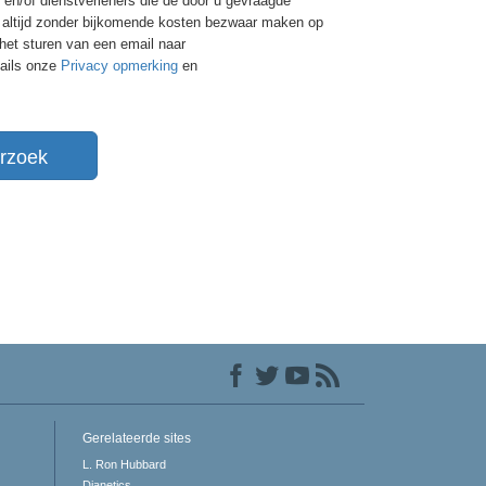
ie en/of dienstverleners die de door u gevraagde
er altijd zonder bijkomende kosten bezwaar maken op
 het sturen van een email naar
tails onze
Privacy opmerking
en
rzoek
Gerelateerde sites
L. Ron Hubbard
Dianetics