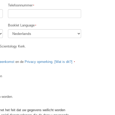
Oplossingen voor het Drugsprobleem
Telefoonnummer
Kinderen
Hulpmiddelen bij het Dagelijks Werk
Booklet Language
Ethiek en de Condities
De Oorzaak van Onderdrukking
Scientology Kerk.
Feitenonderzoek
De Grondbeginselen van Organiseren
reenkomst
en de
Privacy opmerking
.
[Wat is dit?]
De Grondslagen van Public Relations
en
Taakstellingen en Doelen
De Technologie van Studeren
n worden.
Communicatie
t het feit dat uw gegevens wellicht worden