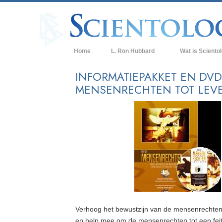
Home
L. Ron Hubbard
Wat is Sciento
Overtuigingen & P
INFORMATIEPAKKET EN DV
MENSENRECHTEN TOT LEV
De Credo’s en Co
Wat scientologen
Scientology
Maak kennis met 
Binnen in een Ker
De Grondbeginsel
Een Inleiding tot 
Liefde en Haat –
Verhoog het bewustzijn van de mensenrechte
Wat is Grootheid?
en help mee om de mensenrechten tot een fei