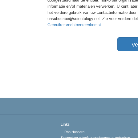
doorgestuurd naar de entiteit, non-profit organisat
informatie en/of materialen verwerken. U kunt lat
het verdere gebruik van uw contactinformatie door
unsubscribe@scientology.net. Zie voor verdere de
Gebruikersrechtovereenkomst
.
Ve
Links
L. Ron Hubbard
Scientology geloofsovertuigingen en gebruiken