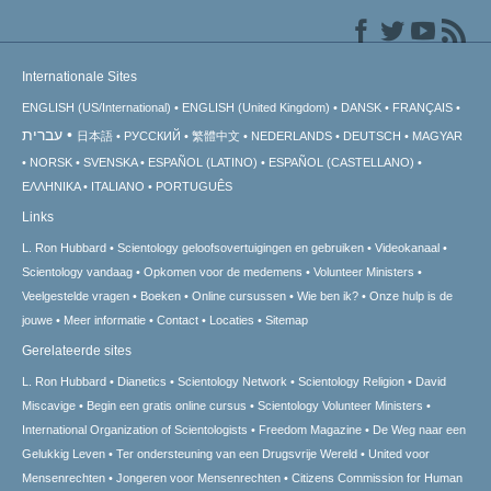
Internationale Sites
ENGLISH (US/International)
ENGLISH (United Kingdom)
DANSK
FRANÇAIS
עברית
日本語
РУССКИЙ
繁體中文
NEDERLANDS
DEUTSCH
MAGYAR
NORSK
SVENSKA
ESPAÑOL (LATINO)
ESPAÑOL (CASTELLANO)
ΕΛΛΗΝΙΚA
ITALIANO
PORTUGUÊS
Links
L. Ron Hubbard
Scientology geloofsovertuigingen en gebruiken
Videokanaal
Scientology vandaag
Opkomen voor de medemens
Volunteer Ministers
Veelgestelde vragen
Boeken
Online cursussen
Wie ben ik?
Onze hulp is de
jouwe
Meer informatie
Contact
Locaties
Sitemap
Gerelateerde sites
L. Ron Hubbard
Dianetics
Scientology Network
Scientology Religion
David
Miscavige
Begin een gratis online cursus
Scientology Volunteer Ministers
International Organization of Scientologists
Freedom Magazine
De Weg naar een
Gelukkig Leven
Ter ondersteuning van een Drugsvrije Wereld
United voor
Mensenrechten
Jongeren voor Mensenrechten
Citizens Commission for Human