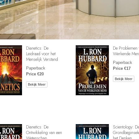
Dianetics: De
De Problemen 
Leidraad voor het
Werkende Men
Menselijk Verstand
Paperback
Paperback
Price €17
Price €20
Bekijk Meer
Bekijk Meer
Dianetics: De
Scientology: D
Ontwikkeling van een
Grondbeginsel
Wetenschap
het Denken