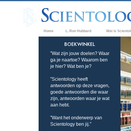
Home
L. Ron Hubbard
Wat is Sciento
Overtuigingen & P
BOEKWINKEL
”Wat zijn jouw doelen? Waar
De Credo’s en Co
ga je naartoe? Waarom ben
Wat scientologen
je hier? Wat ben je?
Scientology
”Scientology heeft
Maak kennis met 
antwoorden op deze vragen,
Binnen in een Ker
goede antwoorden die waar
zijn, antwoorden waar je wat
De Grondbeginsel
aan hebt.
Een Inleiding tot 
”Want het onderwerp van
Scientology ben jij.”
Liefde en Haat –
Wat is Grootheid?