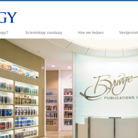
logy?
Scientology vandaag
Hoe we helpen
Veelgeste
raktijken
Scientology Kerken
Achtergrond 
des van Scientology
Nieuwe Scientology Kerken
Binnen in een
 zeggen over
Hogere Organisaties
De organisati
Flag Land Base
een scientoloog
Freewinds
k
Scientology beschikbaar maken voor de
en van Scientology
hele wereld
Dianetics
David Miscavige - Kerkelijk Leider van
Scientology