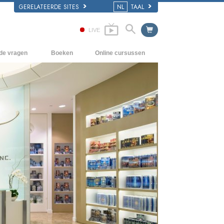
GERELATEERDE SITES
NL
TAAL
LIVE
lde vragen
Boeken
Online cursussen
en Grondbeginselen
Hoe men Conflicten moet oplossen
Beginnersboeken
 Kerk
De Drijfveren van het Bestaan
Luisterboeken
e van Scientology
De Componenten van Begrip
Introductielezingen
Oplossingen voor een Gevaarlijke
Films
Omgeving
Assisten voor Ziektes en Verwondingen
Integriteit en Eerlijkheid
Het Huwelijk
De Toonschaal van Emoties