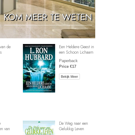
Oplossingen voor het Drugsprobleem
KOM MEER TE WETEN
Kinderen
Hulpmiddelen bij het Dagelijks Werk
Ethiek en de Condities
van de
Een Heldere Geest in
De Oorzaak van Onderdrukking
s
een Schoon Lichaam
Paperback
Feitenonderzoek
Price €17
De Grondbeginselen van Organiseren
Bekijk Meer
De Grondslagen van Public Relations
Taakstellingen en Doelen
De Technologie van Studeren
Communicatie
e
De Weg naar een
en van
Gelukkig Leven