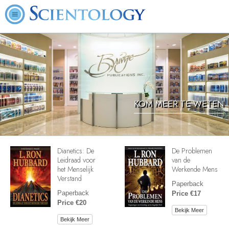
KOM MEER TE WETEN
Dianetics: De
De Problemen
Leidraad voor
van de
het Menselijk
Werkende Mens
Verstand
Paperback
Paperback
Price €17
Price €20
Bekijk Meer
Bekijk Meer