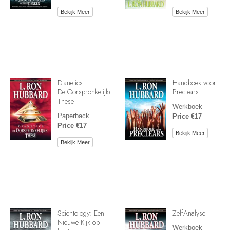
Bekijk Meer
Bekijk Meer
Dianetics:
Handboek voor
De Oorspronkelijke
Preclears
These
Werkboek
Paperback
Price €17
Price €17
Bekijk Meer
Bekijk Meer
Scientology: Een
ZelfAnalyse
Nieuwe Kijk op
Werkboek