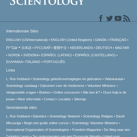
Internationale Sites
ENGLISH (US/International)
ENGLISH (United Kingdom)
DANSK
FRANÇAIS
עברית
日本語
РУССКИЙ
繁體中文
NEDERLANDS
DEUTSCH
MAGYAR
NORSK
SVENSKA
ESPAÑOL (LATINO)
ESPAÑOL (CASTELLANO)
ΕΛΛΗΝΙΚA
ITALIANO
PORTUGUÊS
Links
L. Ron Hubbard
Scientology geloofsovertuigingen en gebruiken
Videokanaal
Scientology vandaag
Opkomen voor de medemens
Volunteer Ministers
Veelgestelde vragen
Boeken
Online cursussen
Wie ben ik?
Onze hulp is de
jouwe
Meer informatie
Contact
Locaties
Sitemap
Gerelateerde sites
L. Ron Hubbard
Dianetics
Scientology Network
Scientology Religion
David
Miscavige
Begin een gratis online cursus
Scientology Volunteer Ministers
International Organization of Scientologists
Freedom Magazine
De Weg naar een
Gelukkig Leven
Ter ondersteuning van een Drugsvrije Wereld
United voor