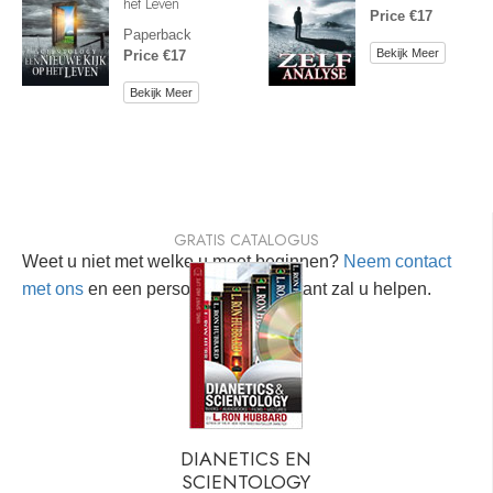
het Leven
Price €17
Paperback
Bekijk Meer
Price €17
Bekijk Meer
GRATIS CATALOGUS
Weet u niet met welke u moet beginnen?
Neem contact
met ons
en een persoonlijke consultant zal u helpen.
DIANETICS EN
SCIENTOLOGY