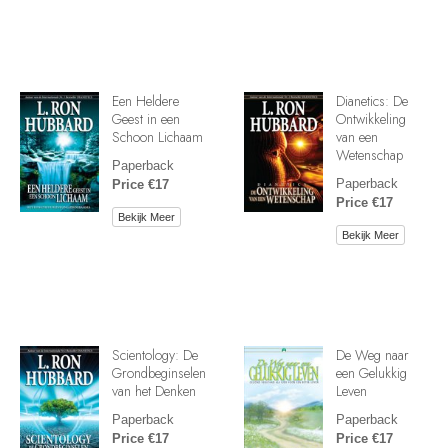
Een Heldere
Dianetics: De
Geest in een
Ontwikkeling
Schoon Lichaam
van een
Wetenschap
Paperback
Paperback
Price €17
Price €17
Bekijk Meer
Bekijk Meer
Scientology: De
De Weg naar
Grondbeginselen
een Gelukkig
van het Denken
Leven
Paperback
Paperback
Price €17
Price €17