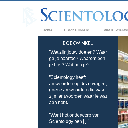
Home
L. Ron Hubbard
Wat is Sciento
Overtuigingen & P
BOEKWINKEL
”Wat zijn jouw doelen? Waar
De Credo’s en Co
ga je naartoe? Waarom ben
Wat scientologen
je hier? Wat ben je?
Scientology
”Scientology heeft
Maak kennis met 
antwoorden op deze vragen,
Binnen in een Ker
goede antwoorden die waar
zijn, antwoorden waar je wat
De Grondbeginsel
aan hebt.
Een Inleiding tot 
”Want het onderwerp van
Scientology ben jij.”
Liefde en Haat –
Wat is Grootheid?