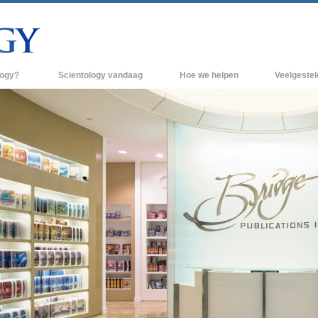
logy?
Scientology vandaag
Hoe we helpen
Veelgeste
raktijken
Scientology Kerken
Achtergrond 
des van Scientology
Nieuwe Scientology Kerken
Binnen in een
 zeggen over
Hogere Organisaties
De organisati
Flag Land Base
een scientoloog
Freewinds
k
Scientology beschikbaar maken voor de
en van Scientology
hele wereld
Dianetics
David Miscavige - Kerkelijk Leider van
Scientology