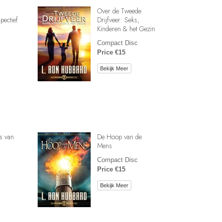
Over de Tweede
pectief
Drijfveer: Seks,
Kinderen & het Gezin
Compact Disc
Price €15
Bekijk Meer
s van
De Hoop van de
Mens
Compact Disc
Price €15
Bekijk Meer