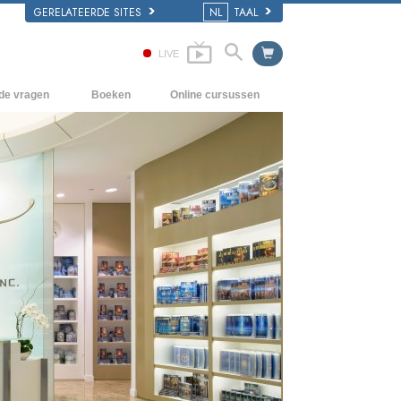
GERELATEERDE SITES
NL
TAAL
LIVE
lde vragen
Boeken
Online cursussen
en Grondbeginselen
Hoe men Conflicten moet oplossen
Beginnersboeken
 Kerk
De Drijfveren van het Bestaan
Luisterboeken
e van Scientology
De Componenten van Begrip
Introductielezingen
Oplossingen voor een Gevaarlijke
Films
Omgeving
Assisten voor Ziektes en Verwondingen
Integriteit en Eerlijkheid
Het Huwelijk
De Toonschaal van Emoties