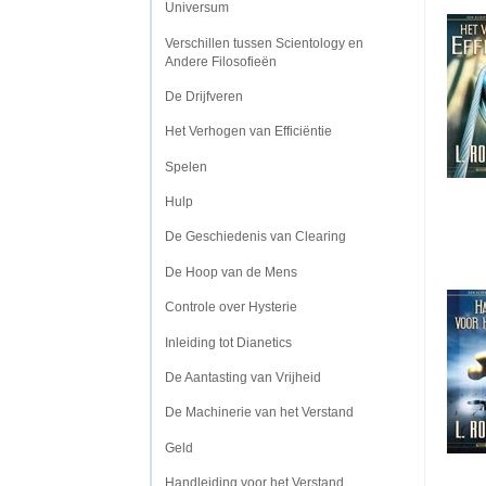
Universum
Verschillen tussen Scientology en
Andere Filosofieën
De Drijfveren
Het Verhogen van Efficiëntie
Spelen
Hulp
De Geschiedenis van Clearing
De Hoop van de Mens
Controle over Hysterie
Inleiding tot Dianetics
De Aantasting van Vrijheid
De Machinerie van het Verstand
Geld
Handleiding voor het Verstand