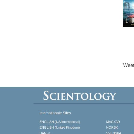
Weet
Internationale Sites
ENGLISH (US/International)
MAGYAR
ENGLISH (United Kingdom)
NORSK
DANSK
SVENSKA