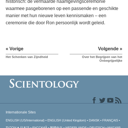
historisch: de vermaarde naamgevingsceremonie
waarmee pasgeborenen op een passende en geschikte
manier met hun nieuwe leven kennismaken – een
ceremonie die door Ron persoonlijk wordt geleid.
« Vorige
Volgende »
Het Schenken van Zijndheid
Over het Begrijpen van het
Onbegrijpelijke
Internationale Sites
ENGLISH (US/International)
ENGLISH (United Kingdom)
DANSK
FRANÇAIS
עברית
日本語
РУССКИЙ
繁體中文
NEDERLANDS
DEUTSCH
MAGYAR