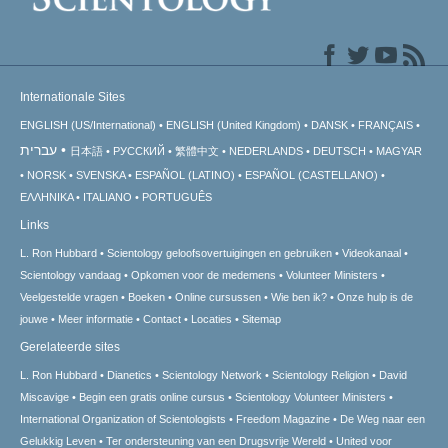
Internationale Sites
ENGLISH (US/International)
ENGLISH (United Kingdom)
DANSK
FRANÇAIS
עברית
日本語
РУССКИЙ
繁體中文
NEDERLANDS
DEUTSCH
MAGYAR
NORSK
SVENSKA
ESPAÑOL (LATINO)
ESPAÑOL (CASTELLANO)
ΕΛΛΗΝΙΚA
ITALIANO
PORTUGUÊS
Links
L. Ron Hubbard
Scientology geloofsovertuigingen en gebruiken
Videokanaal
Scientology vandaag
Opkomen voor de medemens
Volunteer Ministers
Veelgestelde vragen
Boeken
Online cursussen
Wie ben ik?
Onze hulp is de
jouwe
Meer informatie
Contact
Locaties
Sitemap
Gerelateerde sites
L. Ron Hubbard
Dianetics
Scientology Network
Scientology Religion
David
Miscavige
Begin een gratis online cursus
Scientology Volunteer Ministers
International Organization of Scientologists
Freedom Magazine
De Weg naar een
Gelukkig Leven
Ter ondersteuning van een Drugsvrije Wereld
United voor