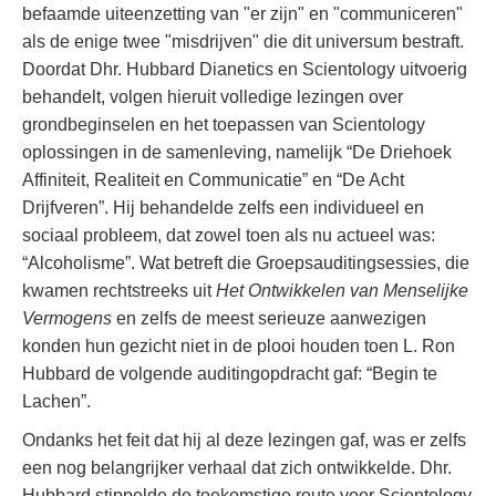
befaamde uiteenzetting van "er zijn" en "communiceren"
als de enige twee "misdrijven" die dit universum bestraft.
Doordat Dhr. Hubbard Dianetics en Scientology uitvoerig
behandelt, volgen hieruit volledige lezingen over
grondbeginselen en het toepassen van Scientology
oplossingen in de samenleving, namelijk “De Driehoek
Affiniteit, Realiteit en Communicatie” en “De Acht
Drijfveren”. Hij behandelde zelfs een individueel en
sociaal probleem, dat zowel toen als nu actueel was:
“Alcoholisme”. Wat betreft die Groepsauditingsessies, die
kwamen rechtstreeks uit
Het Ontwikkelen van Menselijke
Vermogens
en zelfs de meest serieuze aanwezigen
konden hun gezicht niet in de plooi houden toen L. Ron
Hubbard de volgende auditingopdracht gaf: “Begin te
Lachen”.
Ondanks het feit dat hij al deze lezingen gaf, was er zelfs
een nog belangrijker verhaal dat zich ontwikkelde. Dhr.
Hubbard stippelde de toekomstige route voor Scientology