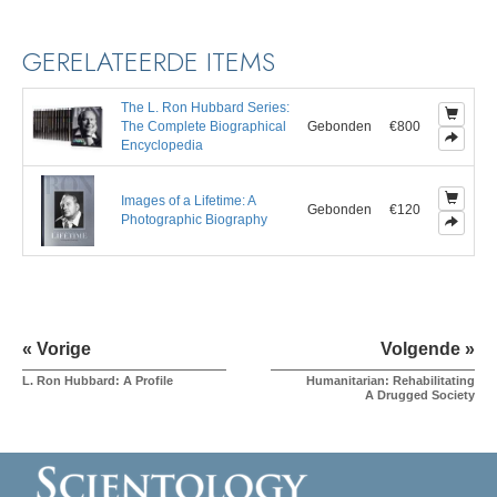
GERELATEERDE ITEMS
The L. Ron Hubbard Series:
The Complete Biographical
Gebonden
€800
Encyclopedia
Images of a Lifetime: A
Gebonden
€120
Photographic Biography
« Vorige
Volgende »
L. Ron Hubbard: A Profile
Humanitarian: Rehabilitating
A Drugged Society