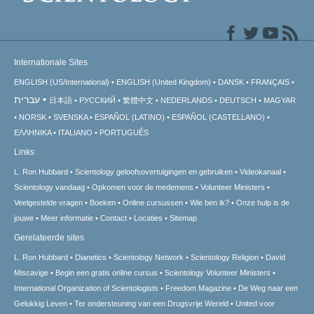
Internationale Sites
ENGLISH (US/International)
ENGLISH (United Kingdom)
DANSK
FRANÇAIS
עברית
日本語
РУССКИЙ
繁體中文
NEDERLANDS
DEUTSCH
MAGYAR
NORSK
SVENSKA
ESPAÑOL (LATINO)
ESPAÑOL (CASTELLANO)
ΕΛΛΗΝΙΚA
ITALIANO
PORTUGUÊS
Links
L. Ron Hubbard
Scientology geloofsovertuigingen en gebruiken
Videokanaal
Scientology vandaag
Opkomen voor de medemens
Volunteer Ministers
Veelgestelde vragen
Boeken
Online cursussen
Wie ben ik?
Onze hulp is de
jouwe
Meer informatie
Contact
Locaties
Sitemap
Gerelateerde sites
L. Ron Hubbard
Dianetics
Scientology Network
Scientology Religion
David
Miscavige
Begin een gratis online cursus
Scientology Volunteer Ministers
International Organization of Scientologists
Freedom Magazine
De Weg naar een
Gelukkig Leven
Ter ondersteuning van een Drugsvrije Wereld
United voor