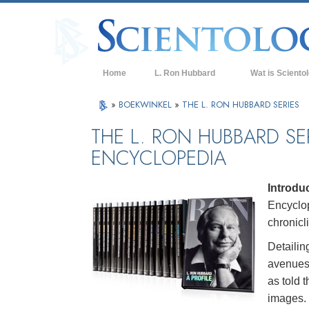
Home
L. Ron Hubbard
Wat is Sciento
Overtuigingen & P
»
BOEKWINKEL
»
THE L. RON HUBBARD SERIES
De Credo’s en Co
THE L. RON HUBBARD SE
ENCYCLOPEDIA
Wat scientologen
Scientology
Maak kennis met 
Introdu
Encyclop
Binnen in een Ker
chronicl
De Grondbeginsel
Detailin
avenues 
Een Inleiding tot 
as told 
Liefde en Haat –
images.
Wat is Grootheid?