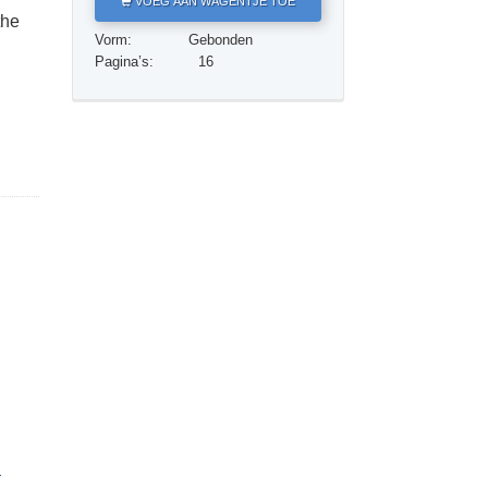
VOEG AAN WAGENTJE TOE
Oplossingen voor het Drugsprobleem
the
Vorm:
Gebonden
Kinderen
Pagina’s:
16
Hulpmiddelen bij het Dagelijks Werk
Ethiek en de Condities
De Oorzaak van Onderdrukking
Feitenonderzoek
De Grondbeginselen van Organiseren
De Grondslagen van Public Relations
Taakstellingen en Doelen
De Technologie van Studeren
Communicatie
L