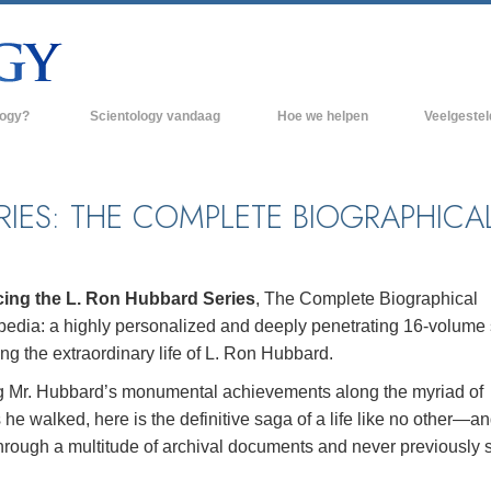
logy?
Scientology vandaag
Hoe we helpen
Veelgeste
raktijken
Scientology Kerken
Achtergrond 
des van Scientology
Nieuwe Scientology Kerken
Binnen in een
RIES: THE COMPLETE BIOGRAPHICA
 zeggen over
Hogere Organisaties
De organisati
Flag Land Base
een scientoloog
cing the L. Ron Hubbard Series
, The Complete Biographical
Freewinds
edia: a highly personalized and deeply penetrating 16-volume 
k
ing the extraordinary life of L. Ron Hubbard.
Scientology beschikbaar maken voor de
en van Scientology
hele wereld
g Mr. Hubbard’s monumental achievements along the myriad of
he walked, here is the definitive saga of a life like no other—an
Dianetics
David Miscavige - Kerkelijk Leider van
Scientology
through a multitude of archival documents and never previously