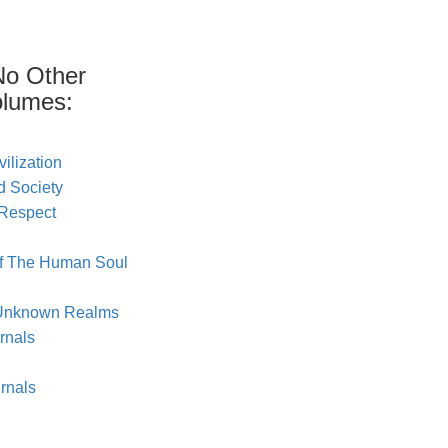
No Other
olumes:
ilization
d Society
-Respect
of The Human Soul
& Unknown Realms
rnals
rnals