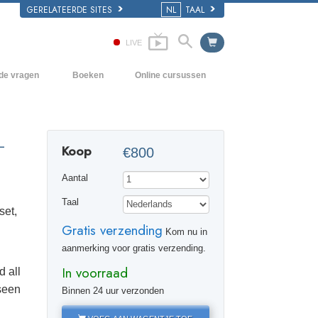
GERELATEERDE SITES
NL
TAAL
LIVE
lde vragen
Boeken
Online cursussen
en Grondbeginselen
Hoe men Conflicten moet oplossen
Beginnersboeken
 Kerk
De Drijfveren van het Bestaan
Luisterboeken
L
Koop
€800
e van Scientology
De Componenten van Begrip
Introductielezingen
Aantal
Oplossingen voor een Gevaarlijke
Films
Omgeving
Taal
set,
Assisten voor Ziektes en Verwondingen
Gratis verzending
Kom nu in
Integriteit en Eerlijkheid
aanmerking voor gratis verzending.
In voorraad
d all
Het Huwelijk
 seen
Binnen 24 uur verzonden
De Toonschaal van Emoties