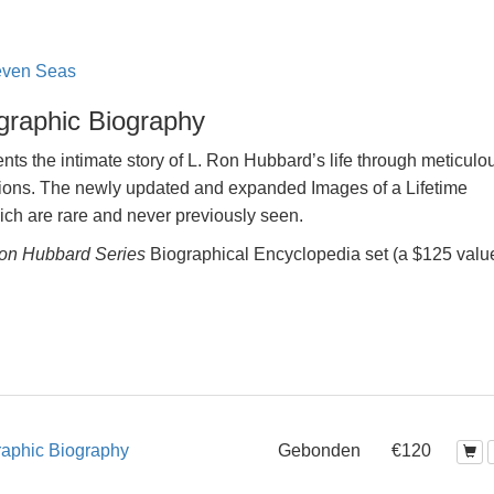
even Seas
ographic Biography
ts the intimate story of L. Ron Hubbard’s life through meticulo
tions. The newly updated and expanded Images of a Lifetime
h are rare and never previously seen.
on Hubbard Series
Biographical Encyclopedia set (a $125 valu
graphic Biography
Gebonden
€120