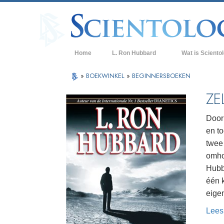
Home
L. Ron Hubbard
Wat is Sciento
Overtuigingen & P
»
BOEKWINKEL
»
BEGINNERSBOEKEN
De Credo’s en Co
ZE
Wat scientologen
Scientology
Door
en t
Maak kennis met 
twee
Binnen in een Ker
omhoo
Hubb
De Grondbeginsel
één 
Een Inleiding tot 
eigen
Lees
Liefde en Haat –
Wat is Grootheid?