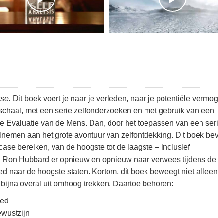
yse.
Dit boek voert je naar je verleden, naar je potentiële vermo
onschaal, met een serie zelfonderzoeken en met gebruik van een
de Evaluatie van de Mens. Dan, door het toepassen van een ser
elnemen aan het grote avontuur van zelfontdekking. Dit boek bev
case bereiken, van de hoogste tot de laagste – inclusief
t L. Ron Hubbard er opnieuw en opnieuw naar verwees tijdens de
d naar de hoogste staten. Kortom, dit boek beweegt niet alleen
ijna overal uit omhoog trekken. Daartoe behoren:
oed
ewustzijn