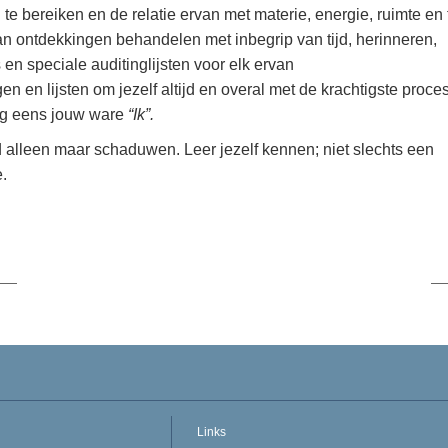
e bereiken en de relatie ervan met materie, energie, ruimte en t
n ontdekkingen behandelen met inbegrip van tijd, herinneren,
 en speciale auditinglijsten voor elk ervan
n en lijsten om jezelf altijd en overal met de krachtigste proce
nog eens jouw ware
“Ik”.
id alleen maar schaduwen. Leer jezelf kennen; niet slechts een
.
Links