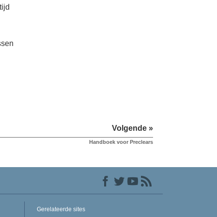
ijd
ssen
Volgende »
Handboek voor Preclears
Gerelateerde sites