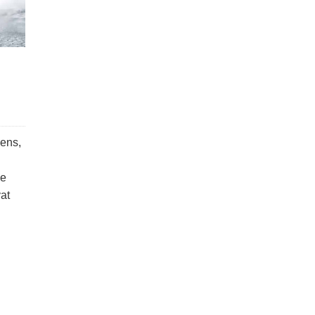
gens,
ie
at