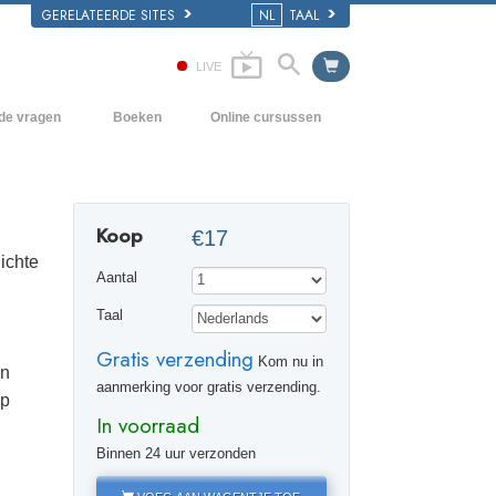
GERELATEERDE SITES
NL
TAAL
LIVE
lde vragen
Boeken
Online cursussen
en Grondbeginselen
Hoe men Conflicten moet oplossen
Beginnersboeken
 Kerk
De Drijfveren van het Bestaan
Luisterboeken
Koop
€17
e van Scientology
De Componenten van Begrip
Introductielezingen
ichte
Aantal
Oplossingen voor een Gevaarlijke
Films
Omgeving
Taal
Assisten voor Ziektes en Verwondingen
Gratis verzending
Kom nu in
in
Integriteit en Eerlijkheid
aanmerking voor gratis verzending.
op
In voorraad
Het Huwelijk
Binnen 24 uur verzonden
De Toonschaal van Emoties