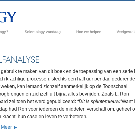
logy?
Scientology vandaag
Hoe we helpen
Veelgeste
raktijken
Scientology Kerken
Achtergrond 
des van Scientology
Nieuwe Scientology Kerken
Binnen in een
LFANALYSE
 zeggen over
Hogere Organisaties
De organisati
 gebruik te maken van dit boek en de toepassing van een serie l
Flag Land Base
och krachtige processen, slechts een half uur per dag gedurende
een scientoloog
 weken, kan iemand zichzelf aanmerkelijk op de Toonschaal
Freewinds
k
gbrengen en zichzelf uit bijna alles bevrijden. Zoals L. Ron
Scientology beschikbaar maken voor de
ard zei toen het werd gepubliceerd:
“Dit is splinternieuw.”
Want 
en van Scientology
hele wereld
klap had Ron voor iedereen de middelen verschaft om, geheel 
Dianetics
David Miscavige - Kerkelijk Leider van
 kracht, hun case en leven te verbeteren.
Scientology
 Meer