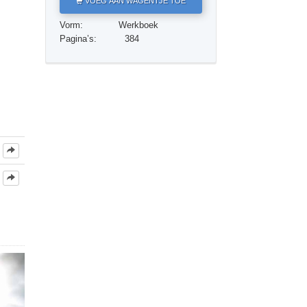
VOEG AAN WAGENTJE TOE
Oplossingen voor het Drugsprobleem
Vorm:
Werkboek
Kinderen
Pagina’s:
384
Hulpmiddelen bij het Dagelijks Werk
Ethiek en de Condities
De Oorzaak van Onderdrukking
Feitenonderzoek
De Grondbeginselen van Organiseren
De Grondslagen van Public Relations
Taakstellingen en Doelen
De Technologie van Studeren
Communicatie