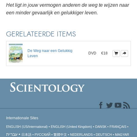
Het ligt in jouw vermogen anderen de weg te wijzen naar
een minder gevaarlijk en gelukkiger leven.
GERELATEERDE ITEMS
De Weg naar een Gelukkig
DVD
€18
Leven
Internationale Sites
ENGLISH (US/International)
ENGLISH (United Kingdom)
DANSK
FRANÇAIS
עברית
日本語
РУССКИЙ
繁體中文
NEDERLANDS
DEUTSCH
MAGYAR