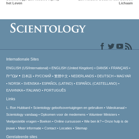
het Leven
Lichaam
Internationale Sites
ENGLISH (US/International)
ENGLISH (United Kingdom)
DANSK
FRANÇAIS
עברית
日本語
РУССКИЙ
繁體中文
NEDERLANDS
DEUTSCH
MAGYAR
NORSK
SVENSKA
ESPAÑOL (LATINO)
ESPAÑOL (CASTELLANO)
ΕΛΛΗΝΙΚA
ITALIANO
PORTUGUÊS
Links
L. Ron Hubbard
Scientology geloofsovertuigingen en gebruiken
Videokanaal
Scientology vandaag
Opkomen voor de medemens
Volunteer Ministers
Veelgestelde vragen
Boeken
Online cursussen
Wie ben ik?
Onze hulp is de
jouwe
Meer informatie
Contact
Locaties
Sitemap
Gerelateerde sites