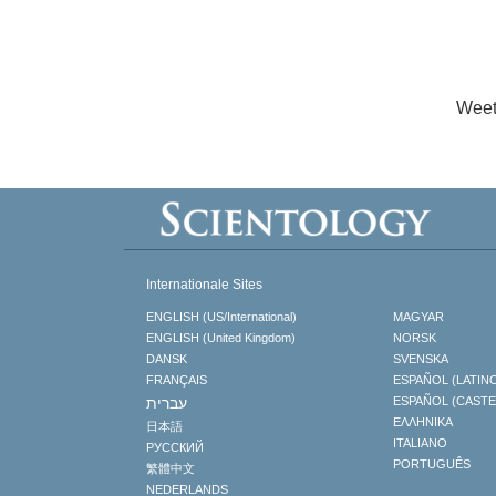
Weet
Internationale Sites
ENGLISH (US/International)
MAGYAR
ENGLISH (United Kingdom)
NORSK
DANSK
SVENSKA
FRANÇAIS
ESPAÑOL (LATIN
עברית
ESPAÑOL (CAST
ΕΛΛΗΝΙΚA
日本語
ITALIANO
РУССКИЙ
PORTUGUÊS
繁體中文
NEDERLANDS