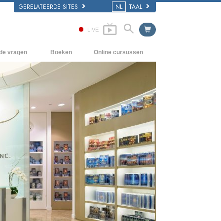
GERELATEERDE SITES
NL
TAAL
LIVE
lde vragen
Boeken
Online cursussen
en Grondbeginselen
Hoe men Conflicten moet oplossen
Beginnersboeken
 Kerk
De Drijfveren van het Bestaan
Luisterboeken
e van Scientology
De Componenten van Begrip
Introductielezingen
Oplossingen voor een Gevaarlijke
Films
Omgeving
Assisten voor Ziektes en Verwondingen
Integriteit en Eerlijkheid
Het Huwelijk
De Toonschaal van Emoties