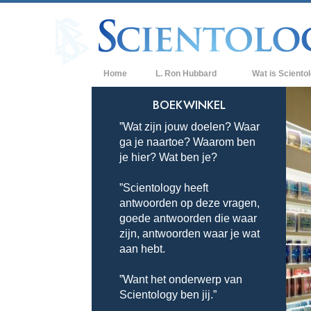
Home
L. Ron Hubbard
Wat is Sciento
Overtuigingen & P
BOEKWINKEL
”Wat zijn jouw doelen? Waar
De Credo’s en Co
ga je naartoe? Waarom ben
Wat scientologen
je hier? Wat ben je?
Scientology
”Scientology heeft
Maak kennis met 
antwoorden op deze vragen,
Binnen in een Ker
goede antwoorden die waar
zijn, antwoorden waar je wat
De Grondbeginsel
aan hebt.
Een Inleiding tot 
”Want het onderwerp van
Scientology ben jij.”
Liefde en Haat –
Wat is Grootheid?