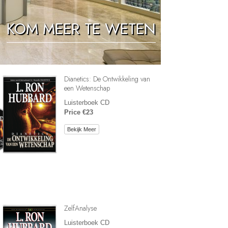
Oplossingen voor het Drugsprobleem
KOM MEER TE WETEN
Kinderen
Hulpmiddelen bij het Dagelijks Werk
Ethiek en de Condities
Dianetics: De Ontwikkeling van
De Oorzaak van Onderdrukking
een Wetenschap
Luisterboek CD
Feitenonderzoek
Price €23
De Grondbeginselen van Organiseren
Bekijk Meer
De Grondslagen van Public Relations
Taakstellingen en Doelen
De Technologie van Studeren
Communicatie
ZelfAnalyse
Luisterboek CD