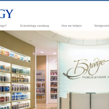
logy?
Scientology vandaag
Hoe we helpen
Veelgeste
raktijken
Scientology Kerken
Achtergrond 
des van Scientology
Nieuwe Scientology Kerken
Binnen in een
 zeggen over
Hogere Organisaties
De organisati
Flag Land Base
een scientoloog
Freewinds
k
Scientology beschikbaar maken voor de
en van Scientology
hele wereld
Dianetics
David Miscavige - Kerkelijk Leider van
Scientology