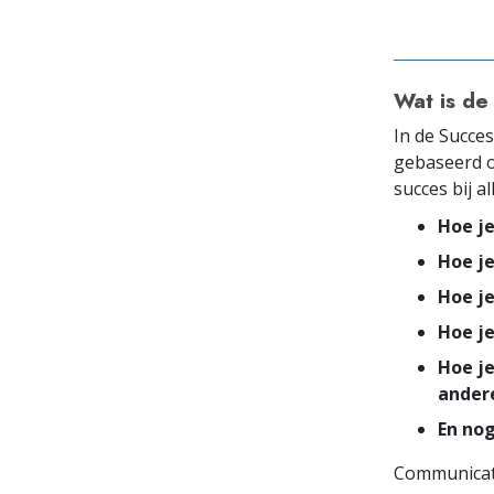
Wat is de
In de Succe
gebaseerd o
succes bij a
Hoe j
Hoe je
Hoe j
Hoe j
Hoe je
ander
En nog
Communicatie