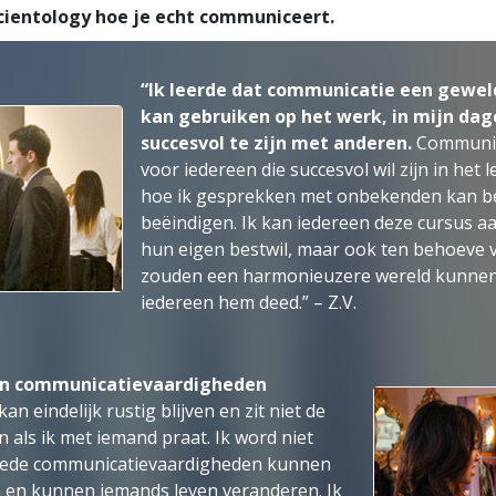
cientology hoe je echt communiceert.
“Ik leerde dat communicatie een geweldi
kan gebruiken op het werk, in mijn dag
succesvol te zijn met anderen.
Communica
voor iedereen die succesvol wil zijn in het l
hoe ik gesprekken met onbekenden kan b
beëindigen. Ik kan iedereen deze cursus a
hun eigen bestwil, maar ook ten behoeve 
zouden een harmonieuzere wereld kunnen
iedereen hem
deed.” – Z.V.
ijn communicatie­vaardigheden
kan eindelijk rustig blijven en zit niet de
n als ik met iemand praat. Ik word niet
oede communicatie­vaardigheden kunnen
 en kunnen iemands leven veranderen. Ik