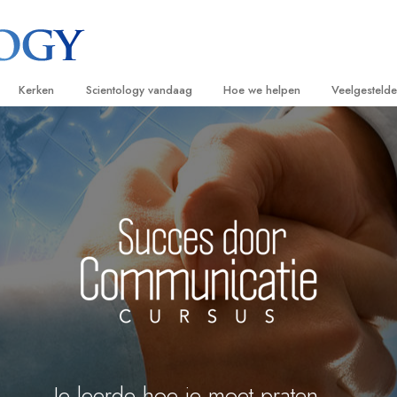
Kerken
Scientology vandaag
Hoe we helpen
Veelgesteld
ijken
Vind een kerk
Grootse Openingen
De Weg naar een Gelukkig Leven
Achtergrond
Beginn
van Scientology
Ideale Scientology Kerken
Scientology evenementen
Applied Scholastics
Binnen in ee
Luister
gen over
Hogere Organisaties
David Miscavige – Kerkelijk Leider van
Criminon
De organisat
Introdu
Scientology
Flag Land Base
Narconon
Introduc
scientoloog
Freewinds
De Feiten over Drugs
Dienst
Scientology beschikbaar maken voor de
United for Human Rights
van Scientology
hele wereld
Citizens Commission on Human Ri
tics
Scientology Volunteer Ministers
Je leerde hoe je moet praten ...