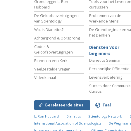
Grondlegger L. Ron
Tools voor het Leven on
Hubbard
cursussen
De Geloofsovertuigingen
Problemen van de
van Scientology
Werkende Mens
Wat is Dianetics?
De Grondbeginselen v
het Denken
Achtergrond & Oorsprong
Codes &
Diensten voor
Geloofsovertuigingen
beginners
Dianetics Seminar
Binnen in een Kerk
Persoonlijke Efficiëntie
Veelgestelde vragen
Levensverbetering
Videokanaal
Succes door Communica
Cursus
Gerelateerde sites
Taal
L. Ron Hubbard
Dianetics
Scientology Network
International Association of Scientologists
De Weg naar 
Jongeren voor Mensenrechten
Citizens Commission on