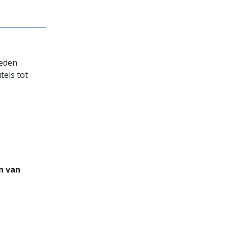
heden
tels tot
jn van