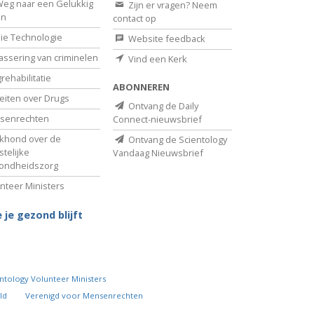
eg naar een Gelukkig
Zijn er vragen? Neem
en
contact op
ie Technologie
Website feedback
assering van criminelen
Vind een Kerk
rehabilitatie
ABONNEREN
eiten over Drugs
Ontvang de Daily
senrechten
Connect-nieuwsbrief
khond over de
Ontvang de Scientology
telijke
Vandaag Nieuwsbrief
ondheidszorg
nteer Ministers
 je gezond blijft
ntology Volunteer Ministers
ld
Verenigd voor Mensenrechten