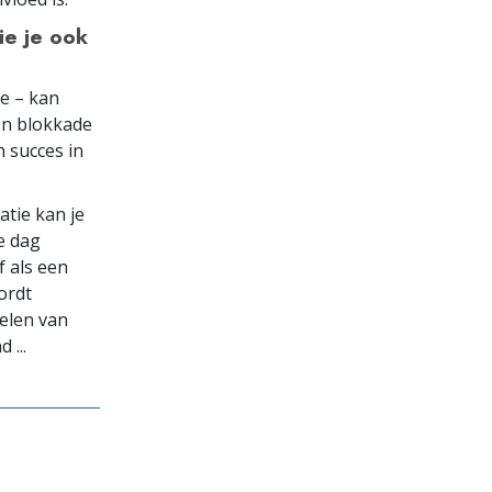
ie je ook
e – kan
en blokkade
 succes in
tie kan je
e dag
f als een
ordt
elen van
 ...