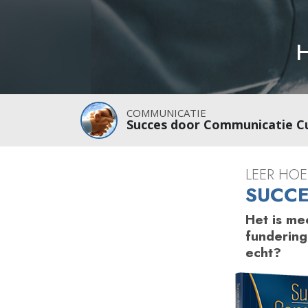
Wat is Grootheid?
COMMUNICATIE
Succes door Communicatie C
LEER HO
SUCCE
Het is me
fundering
echt?