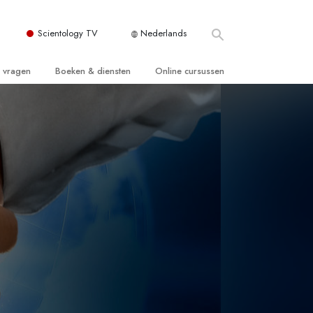
Scientology TV
Nederlands
e vragen
Boeken & diensten
Online cursussen
 en Grondbeginselen
ersboeken
Hoe men Conflicten moet Oplossen
n Kerk
boeken
De Drijfveren van het Bestaan
ie van Scientology
ctielezingen
De Componenten van Begrip
tiefilms
Oplossingen voor een Gevaarlijke
Omgeving
en voor beginners
Assisten voor Ziektes en Verwondingen
Integriteit en Eerlijkheid
ghts
Het Huwelijk
De Toonschaal van Emoties