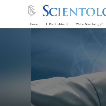
Home
L. Ron Hubbard
Wat is Scientology?
Overtuigingen & Prakt
De Credo’s en Codes 
Wat scientologen zeg
Scientology
Maak kennis met een 
Binnen in een Kerk
De Grondbeginselen 
Een Inleiding tot Diane
Liefde en Haat –