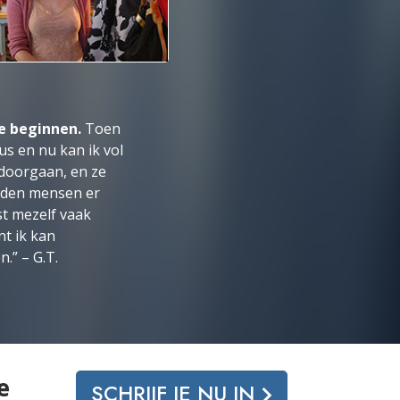
e beginnen.
Toen
s en nu kan ik vol
doorgaan, en ze
adden mensen er
t mezelf vaak
nt ik kan
.” – G.T.
e
SCHRIJF JE NU IN