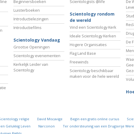
line
Beginnersboeken
Scientologists @life
De W
Lev
Luisterboeken
Scientology rondom
Stud
Introductielezingen
de wereld
Recl
Vind een Scientology Kerk
Introductiefilms
an
Drug
Ideale Scientology Kerken
Scientology Vandaag
De F
Hogere Organisaties
Grootse Openingen
Men
Flag Land Base
Scientology evenementen
Waa
Freewinds
Kerkelijk Leider van
Gees
Scientology
Scientology beschikbaar
Gez
maken voor de hele wereld
Volu
tie
Hoe
Scientology religie
David Miscavige
Begin een gratis online cursus
Scie
een Gelukkig Leven
Narconon
Ter ondersteuning van een Drugsvrije Were
 Human Rights