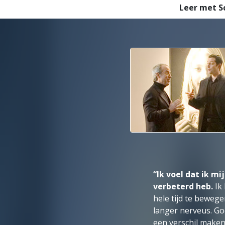
Leer met S
“Ik voel dat ik m
verbeterd heb.
Ik 
hele tijd te bewege
langer nerveus. G
een verschil maken