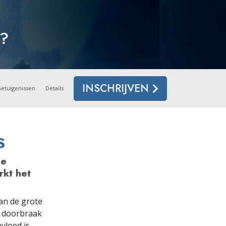
Oplossingen voor het Drugsprobleem
?
Kinderen
Hulpmiddelen bij het Dagelijks Werk
Ethiek en de Condities
INSCHRIJVEN
etuigenissen
Details
De Oorzaak van Onderdrukking
Feitenonderzoek
S
De Grondbeginselen van Organiseren
de
De Grondslagen van Public Relations
rkt het
Taakstellingen en Doelen
De Technologie van Studeren
an de grote
n doorbraak
Communicatie
vloed is.