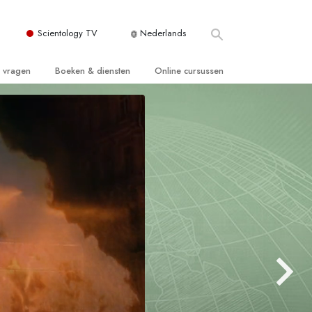
Scientology TV
Nederlands
e vragen
Boeken & diensten
Online cursussen
 en Grondbeginselen
ersboeken
Hoe men Conflicten moet Oplossen
n Kerk
boeken
De Drijfveren van het Bestaan
ie van Scientology
ctielezingen
De Componenten van Begrip
tiefilms
Oplossingen voor een Gevaarlijke
Omgeving
en voor beginners
Assisten voor Ziektes en Verwondingen
Integriteit en Eerlijkheid
ghts
Het Huwelijk
De Toonschaal van Emoties