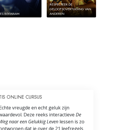
RESPECTEER DE
GELOOFSOVERTUIGING VAN
ES BEKWAAM
ANDEREN
IS ONLINE CURSUS
Echte vreugde en echt geluk zijn
waardevol. Deze reeks interactieve
De
Weg naar een Gelukkig Leven
lessen is zo
ontworpen dat je over de 21 leefregels