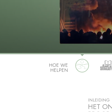
Wat is Grootheid?
HOE WE
HELPEN
INLEIDING
HET O