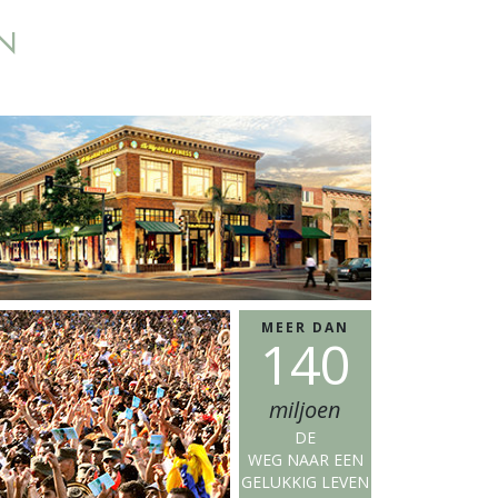
EN
MEER DAN
1
4
0
miljoen
DE
WEG NAAR EEN
GELUKKIG LEVEN