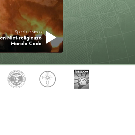
Oplossingen voor het Drugsprobleem
Kinderen
Speel de video
Hulpmiddelen bij het Dagelijks Werk
n Niet-religieuze
Morele Code
Ethiek en de Condities
De Oorzaak van Onderdrukking
Feitenonderzoek
De Grondbeginselen van Organiseren
De Grondslagen van Public Relations
Taakstellingen en Doelen
De Technologie van Studeren
Communicatie