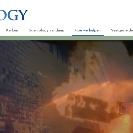
Kerken
Scientology vandaag
Hoe we helpen
Veelgesteld
ijken
Vind een kerk
Grootse Openingen
De Weg naar een Gelukkig Leven
Achtergrond
Beginn
van Scientology
Ideale Scientology Kerken
Scientology evenementen
Applied Scholastics
Binnen in ee
Luister
gen over
Hogere Organisaties
David Miscavige – Kerkelijk Leider van
Criminon
De organisat
Introdu
Scientology
Flag Land Base
Narconon
Introduc
scientoloog
Freewinds
De Feiten over Drugs
Dienst
Scientology beschikbaar maken voor de
United for Human Rights
van Scientology
hele wereld
Citizens Commission on Human Ri
tics
Scientology Volunteer Ministers