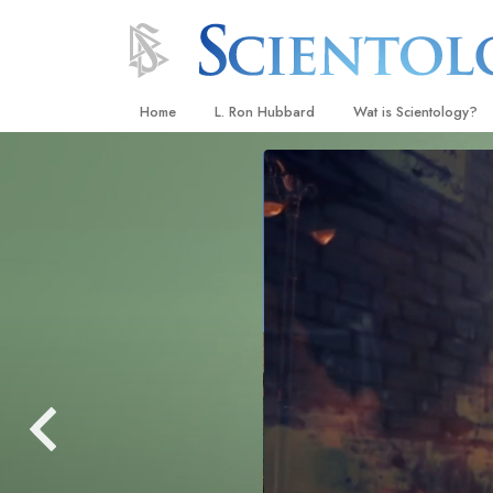
Home
L. Ron Hubbard
Wat is Scientology?
Overtuigingen & Prakt
De Credo’s en Codes 
Wat scientologen zeg
Scientology
Maak kennis met een 
Binnen in een Kerk
De Grondbeginselen 
Een Inleiding tot Diane
Liefde en Haat –