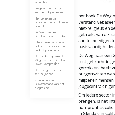
samenleving
Lesgeven in tools voor
een gelukkiger leven
het boek De Weg n
Het bereiken van
Verstand Gebaseerd
miljoenen met multimedia
berichten
niet-religieus en 
De Weg naar een
gebruikt van elk r
Gelukkig Leven op dvd
aan te moedigen tot
Interactieve website van
het centrum voor online
basisvaardigheden 
onderwijs-materialen
De Weg naar een Ge
De boodschap van De
Weg naar een Gelukkig
rust gebracht in 
Leven verspreiden
getrokken, heeft v
Oplossingen brengen
burgertwisten ware
aan miljoenen
miljoenen mensen 
Resultaten van de
implementatie van het
jeugdcentra en ge
programma
Om iedere sector i
brengen, is het in
non-profit, seculi
in Glendale in Cali