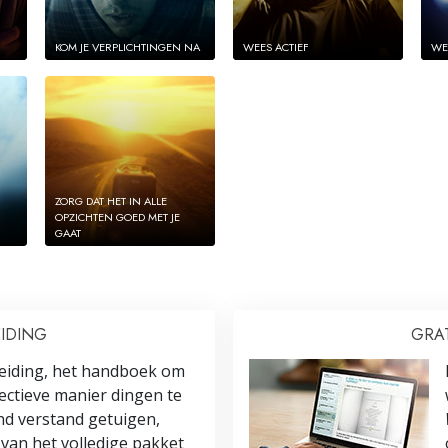
KOM JE VERPLICHTINGEN NA
WEES ACTIEF
WE
ZORG DAT HET IN ALLE
OPZICHTEN GOED MET JE
GAAT
IDING
GRAT
eiding, het handboek om
ectieve manier dingen te
nd verstand getuigen,
 van het volledige pakket