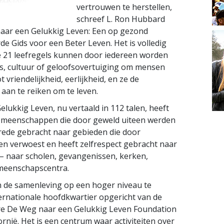
vertrouwen te herstellen,
schreef L. Ron Hubbard
aar een Gelukkig Leven: Een op gezond
e Gids voor een Beter Leven. Het is volledig
de 21 leefregels kunnen door iedereen worden
as, cultuur of geloofsovertuiging om mensen
 vriendelijkheid, eerlijkheid, en ze de
aan te reiken om te leven.
lukkig Leven, nu vertaald in 112 talen, heeft
gemeenschappen die door geweld uiteen werden
rede gebracht naar gebieden die door
n verwoest en heeft zelfrespect gebracht naar
– naar scholen, gevangenissen, kerken,
meenschapscentra.
n de samenleving op een hoger niveau te
ternationale hoofdkwartier opgericht van de
ere De Weg naar een Gelukkig Leven Foundation
fornië. Het is een centrum waar activiteiten over