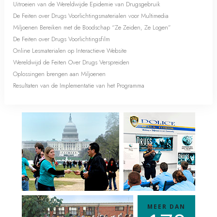
Uitroeien van de Wereldwijde Epidemie van Drugsgebruik
De Feiten over Drugs Voorlichtingsmaterialen voor Multimedia
Miljoenen Bereiken met de Boodschap “Ze Zeiden, Ze Logen”
De Feiten over Drugs Voorlichtingsfilm
Online Lesmaterialen op Interactieve Website
Wereldwijd de Feiten Over Drugs Verspreiden
Oplossingen brengen aan Miljoenen
Resultaten van de Implementatie van het Programma
MEER DAN