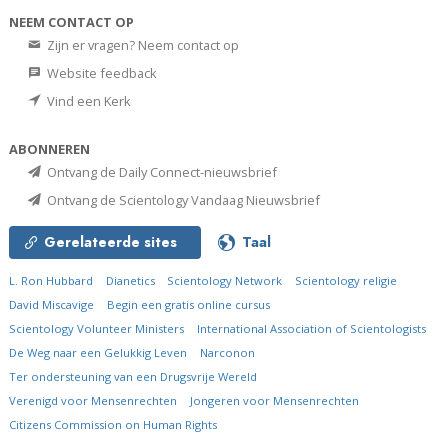
NEEM CONTACT OP
Zijn er vragen? Neem contact op
Website feedback
Vind een Kerk
ABONNEREN
Ontvang de Daily Connect-nieuwsbrief
Ontvang de Scientology Vandaag Nieuwsbrief
Gerelateerde sites
Taal
L. Ron Hubbard
Dianetics
Scientology Network
Scientology religie
David Miscavige
Begin een gratis online cursus
Scientology Volunteer Ministers
International Association of Scientologists
De Weg naar een Gelukkig Leven
Narconon
Ter ondersteuning van een Drugsvrije Wereld
Verenigd voor Mensenrechten
Jongeren voor Mensenrechten
Citizens Commission on Human Rights