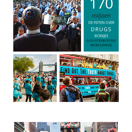
1
7
0
miljoen
DE FEITEN OVER
DRUGS
BOEKJES
GEDISTRIBUEERD
WERELDWIJD