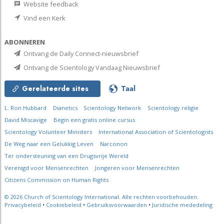
Website feedback
Vind een Kerk
ABONNEREN
Ontvang de Daily Connect-nieuwsbrief
Ontvang de Scientology Vandaag Nieuwsbrief
Gerelateerde sites
Taal
L. Ron Hubbard
Dianetics
Scientology Network
Scientology religie
David Miscavige
Begin een gratis online cursus
Scientology Volunteer Ministers
International Association of Scientologists
De Weg naar een Gelukkig Leven
Narconon
Ter ondersteuning van een Drugsvrije Wereld
Verenigd voor Mensenrechten
Jongeren voor Mensenrechten
Citizens Commission on Human Rights
© 2026
Church of Scientology International.
Alle rechten voorbehouden.
Privacybeleid
•
Cookiebeleid
•
Gebruiksvoorwaarden
•
Juridische mededeling