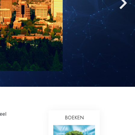
Oplossingen voor het Drugsprobleem
Kinderen
Hulpmiddelen bij het Dagelijks Werk
Ethiek en de Condities
De Oorzaak van Onderdrukking
Feitenonderzoek
De Grondbeginselen van Organiseren
De Grondslagen van Public Relations
Taakstellingen en Doelen
eel
BOEKEN
De Technologie van Studeren
Communicatie