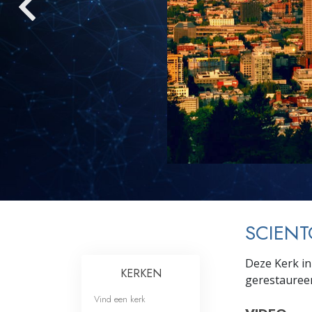
Wat is Grootheid?
SCIENT
Deze Kerk in
KERKEN
gerestaureer
Vind een kerk