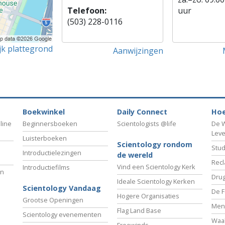
Telefoon:
uur
(503) 228-0116
jk plattegrond
Aanwijzingen
Boekwinkel
Daily Connect
Hoe
line
Beginnersboeken
Scientologists @life
De W
Lev
Luisterboeken
Scientology rondom
Stud
Introductielezingen
de wereld
Recl
Vind een Scientology Kerk
Introductiefilms
an
Drug
Ideale Scientology Kerken
Scientology Vandaag
De F
Hogere Organisaties
Grootse Openingen
Men
Flag Land Base
Scientology evenementen
Waa