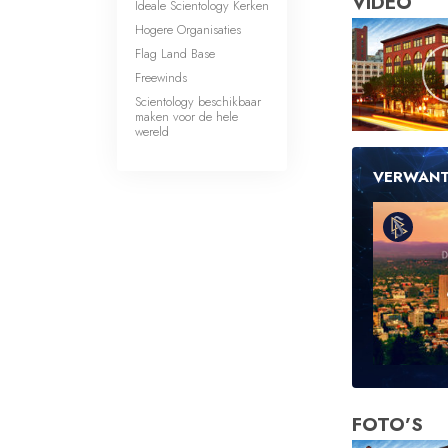
VIDEO
Ideale Scientology Kerken
Hogere Organisaties
Flag Land Base
Freewinds
Scientology beschikbaar
maken voor de hele
wereld
VERWANT
FOTO’S