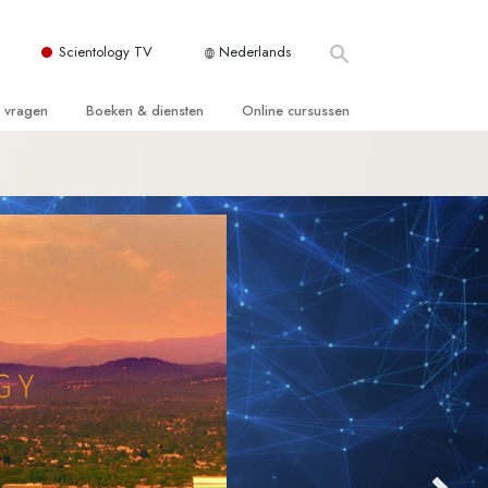
Scientology TV
Nederlands
e vragen
Boeken & diensten
Online cursussen
 en Grondbeginselen
ersboeken
Hoe men Conflicten moet Oplossen
n Kerk
boeken
De Drijfveren van het Bestaan
ie van Scientology
ctielezingen
De Componenten van Begrip
tiefilms
Oplossingen voor een Gevaarlijke
Omgeving
en voor beginners
Assisten voor Ziektes en Verwondingen
Integriteit en Eerlijkheid
ghts
Het Huwelijk
De Toonschaal van Emoties