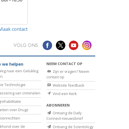
Maak contact
VOLG ONS
NEEM CONTACT OP
 we helpen
eg naar een Gelukkig
Zijn er vragen? Neem
en
contact op
ie Technologie
Website feedback
assering van criminelen
Vind een Kerk
rehabilitatie
ABONNEREN
eiten over Drugs
Ontvang de Daily
senrechten
Connect-nieuwsbrief
khond over de
Ontvang de Scientology