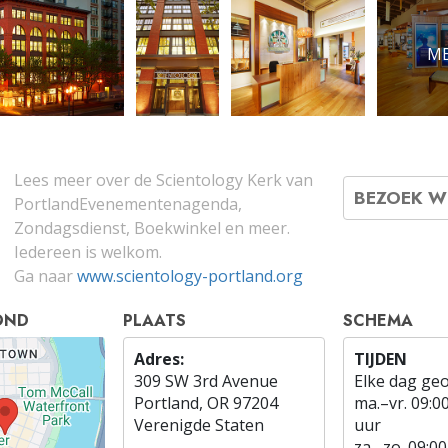
ME
Lees meer over de Scientology Kerk van
BEZOEK W
PortlandEvenementenagenda,
Zondagsdienst, Boekwinkel en meer.
Iedereen is welkom.
Ga naar
www.scientology-portland.org
OND
PLAATS
SCHEMA
Adres:
TIJDEN
309 SW 3rd Avenue
Elke dag ge
Portland, OR 97204
ma.
–
vr.
09:0
Verenigde Staten
uur
za.
–
zo.
09:00