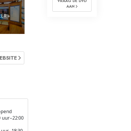
VRAAG DE DVD
AAN
ER »
EBSITE
opend
0 uur–22:00
 uur–18:30