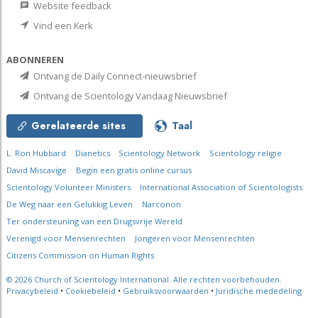
Website feedback
Vind een Kerk
ABONNEREN
Ontvang de Daily Connect-nieuwsbrief
Ontvang de Scientology Vandaag Nieuwsbrief
Gerelateerde sites
Taal
L. Ron Hubbard
Dianetics
Scientology Network
Scientology religie
David Miscavige
Begin een gratis online cursus
Scientology Volunteer Ministers
International Association of Scientologists
De Weg naar een Gelukkig Leven
Narconon
Ter ondersteuning van een Drugsvrije Wereld
Verenigd voor Mensenrechten
Jongeren voor Mensenrechten
Citizens Commission on Human Rights
© 2026
Church of Scientology International.
Alle rechten voorbehouden.
Privacybeleid
•
Cookiebeleid
•
Gebruiksvoorwaarden
•
Juridische mededeling