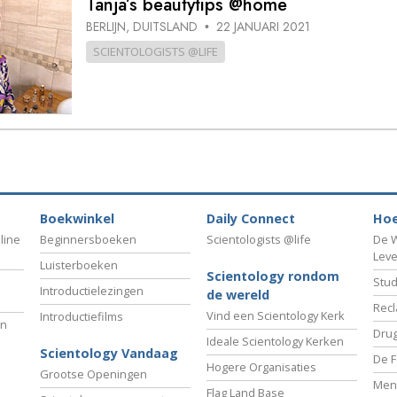
Tanja’s beautytips @home
BERLIJN, DUITSLAND
22 JANUARI 2021
•
SCIENTOLOGISTS @LIFE
Boekwinkel
Daily Connect
Hoe
line
Beginnersboeken
Scientologists @life
De W
Lev
Luisterboeken
Scientology rondom
Stud
Introductielezingen
de wereld
Recl
Vind een Scientology Kerk
Introductiefilms
an
Drug
Ideale Scientology Kerken
Scientology Vandaag
De F
Hogere Organisaties
Grootse Openingen
Men
Flag Land Base