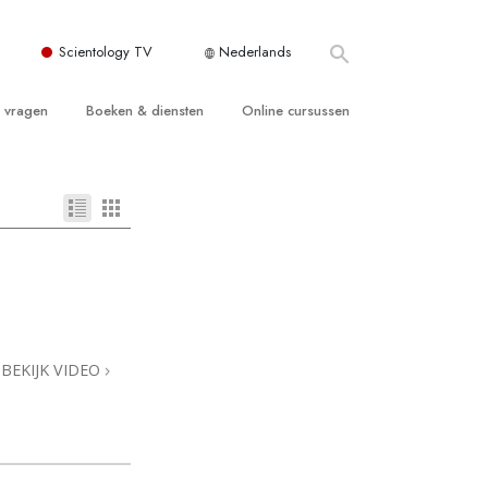
Scientology TV
Nederlands
e vragen
Boeken & diensten
Online cursussen
 en Grondbeginselen
ersboeken
Hoe men Conflicten moet Oplossen
n Kerk
boeken
De Drijfveren van het Bestaan
ie van Scientology
ctielezingen
De Componenten van Begrip
tiefilms
Oplossingen voor een Gevaarlijke
Omgeving
en voor beginners
Assisten voor Ziektes en Verwondingen
BEKIJK VIDEO
Integriteit en Eerlijkheid
ghts
Het Huwelijk
De Toonschaal van Emoties