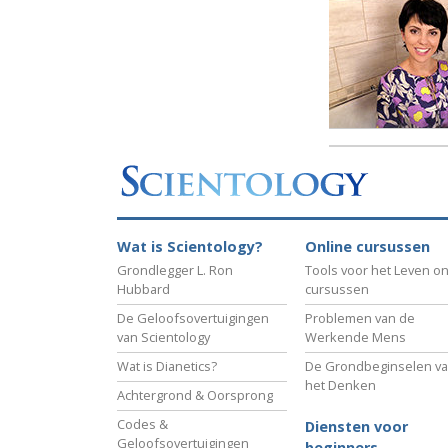
Wat is Grootheid?
Wat is Scientology?
Online cursussen
Grondlegger L. Ron
Tools voor het Leven on
Hubbard
cursussen
De Geloofsovertuigingen
Problemen van de
van Scientology
Werkende Mens
Wat is Dianetics?
De Grondbeginselen v
het Denken
Achtergrond & Oorsprong
Codes &
Diensten voor
Geloofsovertuigingen
beginners