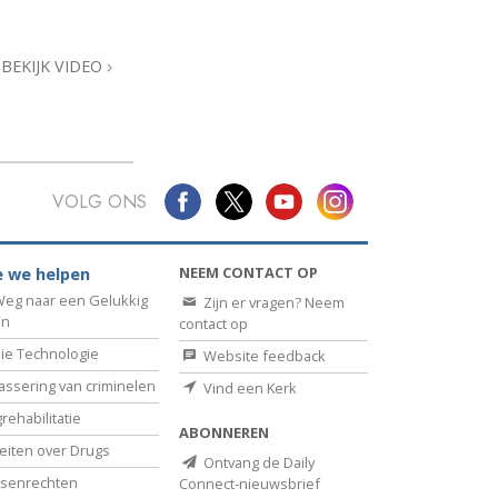
Oplossingen voor het Drugsprobleem
BEKIJK VIDEO
Kinderen
Hulpmiddelen bij het Dagelijks Werk
Ethiek en de Condities
VOLG ONS
De Oorzaak van Onderdrukking
Feitenonderzoek
NEEM CONTACT OP
 we helpen
eg naar een Gelukkig
Zijn er vragen? Neem
De Grondbeginselen van Organiseren
en
contact op
De Grondslagen van Public Relations
ie Technologie
Website feedback
assering van criminelen
Vind een Kerk
Taakstellingen en Doelen
rehabilitatie
ABONNEREN
De Technologie van Studeren
eiten over Drugs
Ontvang de Daily
senrechten
Connect-nieuwsbrief
Communicatie