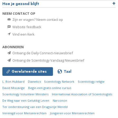
Hoe je gezond blijft
NEEM CONTACT OP
Zijn er vragen? Neem contact op
Website feedback
Vind een Kerk
ABONNEREN
Ontvang de Daily Connect-nieuwsbrief
Ontvang de Scientology Vandaag Nieuwsbrief
Gerelateerde sites
Taal
L. Ron Hubbard
Dianetics
Scientology Network
Scientology religie
David Miscavige
Begin een gratis online cursus
Scientology Volunteer Ministers
International Association of Scientologists
De Weg naar een Gelukkig Leven
Narconon
Ter ondersteuning van een Drugsvrije Wereld
Verenigd voor Mensenrechten
Jongeren voor Mensenrechten