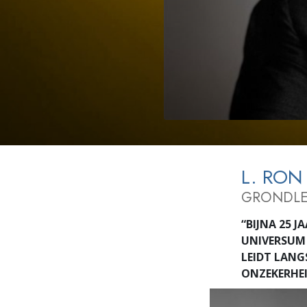
Wat is Grootheid?
L. RON
GRONDLE
“BIJNA 25 
UNIVERSUM 
LEIDT LANG
ONZEKERHEID