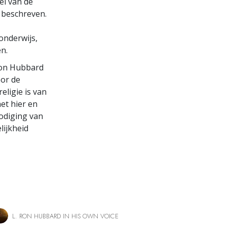
el van de
s beschreven.
onderwijs,
en.
Ron Hubbard
oor de
eligie is van
et hier en
nodiging van
lijkheid
L. RON HUBBARD IN HIS OWN VOICE