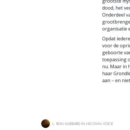
grootste mys
dood, het ve
Onderdeel va
grootbrengen
organisatie e
Opdat ieder
voor de opri
geboorte van 
toepassing o
nu. Maar in 
haar Grondle
aan – en nie
L. RON HUBBARD IN HIS OWN VOICE