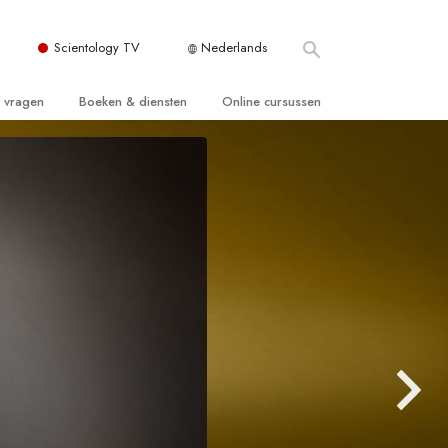
Scientology TV
Nederlands
e vragen
Boeken & diensten
Online cursussen
 en Grondbeginselen
ersboeken
Hoe men Conflicten moet Oplossen
n Kerk
boeken
De Drijfveren van het Bestaan
ie van Scientology
ctielezingen
De Componenten van Begrip
tiefilms
Oplossingen voor een Gevaarlijke
Omgeving
en voor beginners
Assisten voor Ziektes en Verwondingen
Integriteit en Eerlijkheid
ghts
Het Huwelijk
De Toonschaal van Emoties