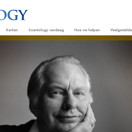
Kerken
Scientology vandaag
Hoe we helpen
Veelgesteld
ijken
Vind een kerk
Grootse Openingen
De Weg naar een Gelukkig Leven
Achtergrond
Beginn
van Scientology
Ideale Scientology Kerken
Scientology evenementen
Applied Scholastics
Binnen in ee
Luister
gen over
Hogere Organisaties
David Miscavige – Kerkelijk Leider van
Criminon
De organisat
Introdu
Scientology
Flag Land Base
Narconon
Introduc
scientoloog
Freewinds
De Feiten over Drugs
Dienst
Scientology beschikbaar maken voor de
United for Human Rights
van Scientology
hele wereld
Citizens Commission on Human Ri
tics
Scientology Volunteer Ministers