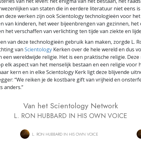
teries van het leven: het enigma van het bestaan, het raads
rwezenlijken van staten die in eerdere literatuur niet eens i
n deze werken zijn ook Scientology technologieën voor het
 van kinderen, het weer bijeenbrengen van gezinnen, het 
n het verschaffen van verlichting ten tijde van ziekte en lijd
een van deze technologieën gebruik kan maken, zorgde L. 
chting van
Scientology
Kerken over de hele wereld en dus v
een wereldwijde religie. Het is een praktische religie. Deze r
p elk aspect van het menselijk bestaan en een religie voor h
haar kern en in elke Scientology Kerk ligt deze blijvende uit
gger: “We reiken je de kostbare gift van vrijheid en onsterfe
ts anders.”
Van het Scientology Network
L. RON HUBBARD IN HIS OWN VOICE
L. RON HUBBARD IN HIS OWN VOICE