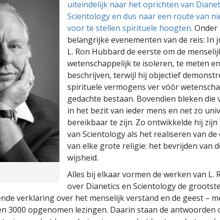
uiteindelijk naar het oprichten van Dianet
Scientology en dus naar een route van ni
voor te stellen spirituele hoogten.
Onder 
belangrijke evenementen van de reis: In j
L. Ron Hubbard de eerste om de menselij
wetenschappelijk te isoleren, te meten en
beschrijven, terwijl hij objectief demonst
spirituele vermogens ver vóór wetenscha
gedachte bestaan. Bovendien bleken die
in het bezit van ieder mens en net zo uni
bereikbaar te zijn. Zo ontwikkelde hij zijn
van Scientology als het realiseren van de 
van elke grote religie: het bevrijden van d
wijsheid.
Alles bij elkaar vormen de werken van L.
over Dianetics en Scientology de grootst
e verklaring over het menselijk verstand en de geest – m
 en 3000 opgenomen lezingen. Daarin staan de antwoorden 