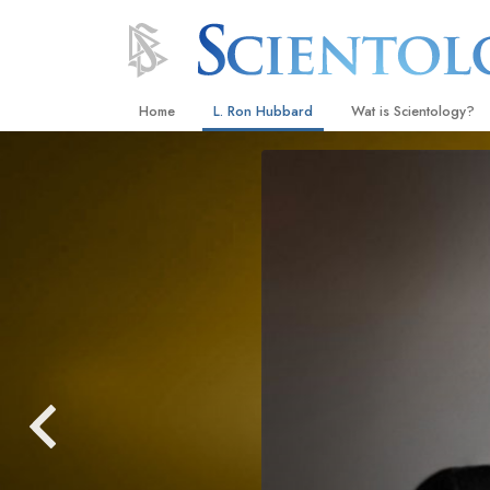
Home
L. Ron Hubbard
Wat is Scientology?
Overtuigingen & Prakt
De Credo’s en Codes 
Wat scientologen zeg
Scientology
Maak kennis met een 
Binnen in een Kerk
De Grondbeginselen 
Een Inleiding tot Diane
Liefde en Haat –