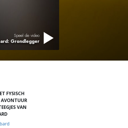
Oplossingen voor het Drugsprobleem
Kinderen
Hulpmiddelen bij het Dagelijks Werk
Speel de video
bard: Grondlegger
Ethiek en de Condities
De Oorzaak van Onderdrukking
Feitenonderzoek
De Grondbeginselen van Organiseren
De Grondslagen van Public Relations
ET FYSISCH
JK AVONTUUR
Taakstellingen en Doelen
TEEGJES VAN
De Technologie van Studeren
BARD
bard
Communicatie