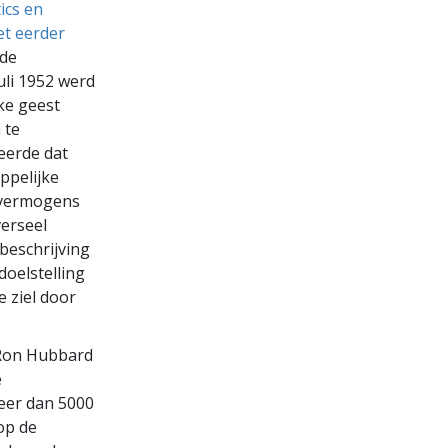
ics en
et eerder
de
uli 1952 werd
ke geest
 te
reerde dat
ppelijke
 vermogens
verseel
 beschrijving
doelstelling
e ziel door
 Ron Hubbard
e
eer dan 5000
op de