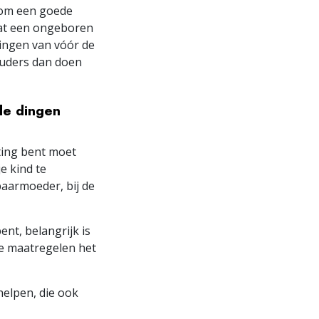
 om een goede
wat een ongeboren
dingen van vóór de
uders dan doen
de dingen
hting bent moet
e kind te
baarmoeder, bij de
ent, belangrijk is
ke maatregelen het
helpen, die ook