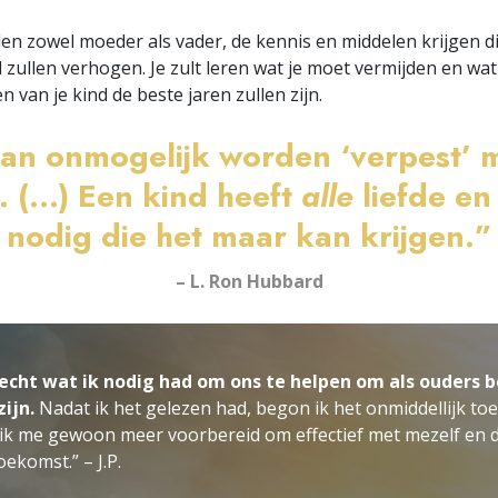
len zowel moeder als vader, de kennis en middelen krijgen di
 zullen verhogen. Je zult leren wat je moet vermijden en wa
n van je kind de beste jaren zullen zijn.
an onmogelijk worden ‘verpest’ m
(...) Een kind heeft
alle
liefde e
nodig die het maar kan krijgen.”
– L. Ron Hubbard
echt wat ik nodig had om ons te helpen om als ouders b
ijn.
Nadat ik het gelezen had, begon ik het onmiddellijk toe
ik me gewoon meer voorbereid om effectief met mezelf en 
oekomst.” – J.P.