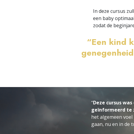
In deze cursus zul
een baby optimaal
zodat de beginjare
“Een kind k
genegenheid. 
“
Deze cursus was 
geïnformeerd te z
het algemeen voel 
gaan, nu en in de t