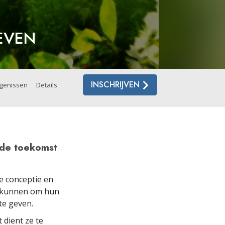
Oplossingen voor het Drugsprobleem
LEVEN
Kinderen
Hulpmiddelen bij het Dagelijks Werk
Ethiek en de Condities
INSCHRIJVEN
genissen
Details
De Oorzaak van Onderdrukking
Feitenonderzoek
De Grondbeginselen van Organiseren
 de toekomst
De Grondslagen van Public Relations
de conceptie en
Taakstellingen en Doelen
ze kunnen om hun
De Technologie van Studeren
 te geven.
Communicatie
dient ze te