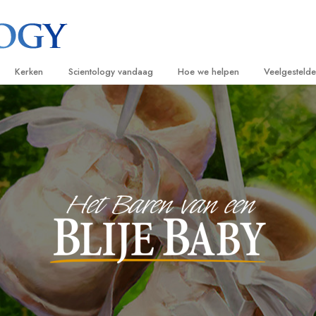
Kerken
Scientology vandaag
Hoe we helpen
Veelgesteld
ijken
Vind een kerk
Grootse Openingen
De Weg naar een Gelukkig Leven
Achtergrond
Beginn
van Scientology
Ideale Scientology Kerken
Scientology evenementen
Applied Scholastics
Binnen in ee
Luister
gen over
Hogere Organisaties
David Miscavige – Kerkelijk Leider van
Criminon
De organisat
Introdu
Scientology
Flag Land Base
Narconon
Introduc
scientoloog
Freewinds
De Feiten over Drugs
Dienst
Scientology beschikbaar maken voor de
United for Human Rights
van Scientology
hele wereld
Citizens Commission on Human Ri
tics
Scientology Volunteer Ministers