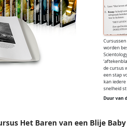
Cursussen 
worden bes
Scientolog
‘aftekenbl
de cursus 
een stap vo
kan iedere
snelheid s
Duur van d
 cursus Het Baren van een Blije Baby