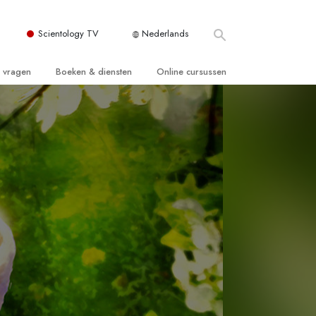
Scientology TV
Nederlands
e vragen
Boeken & diensten
Online cursussen
 en Grondbeginselen
ersboeken
Hoe men Conflicten moet Oplossen
n Kerk
boeken
De Drijfveren van het Bestaan
ie van Scientology
ctielezingen
De Componenten van Begrip
tiefilms
Oplossingen voor een Gevaarlijke
Omgeving
en voor beginners
Assisten voor Ziektes en Verwondingen
Integriteit en Eerlijkheid
ghts
Het Huwelijk
De Toonschaal van Emoties