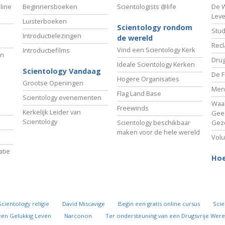
line
Beginnersboeken
Scientologists @life
De W
Lev
Luisterboeken
Scientology rondom
Stud
Introductielezingen
de wereld
Recl
Vind een Scientology Kerk
Introductiefilms
an
Drug
Ideale Scientology Kerken
Scientology Vandaag
De F
Hogere Organisaties
Grootse Openingen
Men
Flag Land Base
Scientology evenementen
Waa
Freewinds
Kerkelijk Leider van
Gees
Scientology
Scientology beschikbaar
Gez
maken voor de hele wereld
Volu
tie
Hoe
Scientology religie
David Miscavige
Begin een gratis online cursus
Scie
een Gelukkig Leven
Narconon
Ter ondersteuning van een Drugsvrije Were