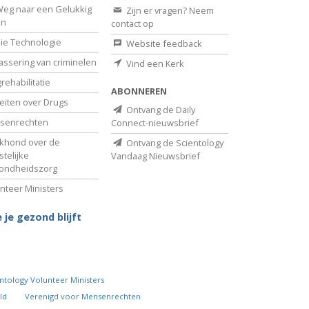
eg naar een Gelukkig
Zijn er vragen? Neem
en
contact op
ie Technologie
Website feedback
assering van criminelen
Vind een Kerk
rehabilitatie
ABONNEREN
eiten over Drugs
Ontvang de Daily
senrechten
Connect-nieuwsbrief
khond over de
Ontvang de Scientology
telijke
Vandaag Nieuwsbrief
ondheidszorg
nteer Ministers
 je gezond blijft
ntology Volunteer Ministers
ld
Verenigd voor Mensenrechten