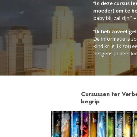
“
In deze cursus l
moeder) om te bev
baby blij zal zijn.” 
“
Ik heb zoveel ge
De informatie is zo
kind krijg. Ik zou 
nergens anders leer
Cursussen ter Verb
begrip