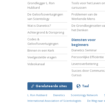
Grondlegger L. Ron
Tools voor het Leven on
Hubbard
cursussen
De Geloofsovertuigingen
Problemen van de
van Scientology
Werkende Mens
Wat is Dianetics?
De Grondbeginselen v
het Denken
Achtergrond & Oorsprong
Codes &
Diensten voor
Geloofsovertuigingen
beginners
Dianetics Seminar
Binnen in een Kerk
Persoonlijke Efficiëntie
Veelgestelde vragen
Levensverbetering
Videokanaal
Succes door Communica
Cursus
Gerelateerde sites
Taal
L. Ron Hubbard
Dianetics
Scientology Network
International Association of Scientologists
De Weg naar 