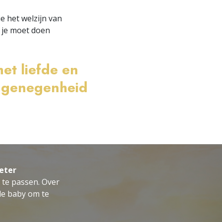
e het welzijn van
t je moet doen
et liefde en
n genegenheid
eter
 te passen. Over
de baby om te