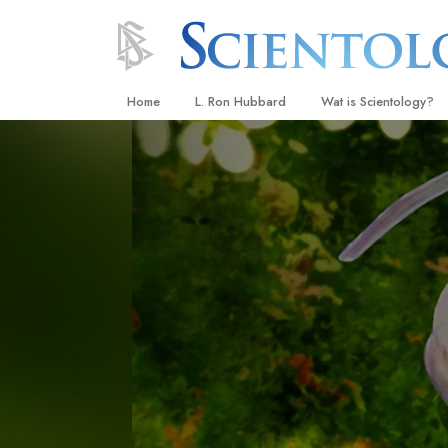
Home
L. Ron Hubbard
Wat is Scientology?
Overtuigingen & Prakt
De Credo’s en Codes 
Wat scientologen zeg
Scientology
Maak kennis met een 
Binnen in een Kerk
De Grondbeginselen 
Een Inleiding tot Diane
Liefde en Haat –