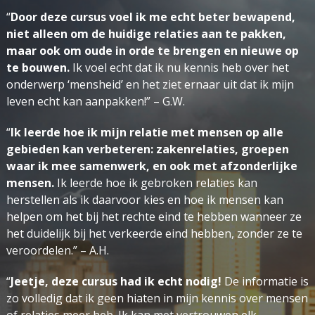
“
Door deze cursus voel ik me echt beter bewapend,
niet alleen om de huidige relaties aan te pakken,
maar ook om oude in orde te brengen en nieuwe op
te bouwen.
Ik voel echt dat ik nu kennis heb over het
onderwerp ‘mensheid’ en het ziet ernaar uit dat ik mijn
leven echt kan aanpakken!” – G.W.
“
Ik leerde hoe ik mijn relatie met mensen op alle
gebieden kan verbeteren: zakenrelaties, groepen
waar ik mee samenwerk, en ook met afzonderlijke
mensen.
Ik leerde hoe ik gebroken relaties kan
herstellen als ik daarvoor kies en hoe ik mensen kan
helpen om het bij het rechte eind te hebben wanneer ze
het duidelijk bij het verkeerde eind hebben, zonder ze te
veroordelen.”
– A.H.
“
Jeetje, deze cursus had ik echt nodig!
De informatie is
zo volledig dat ik geen hiaten in mijn kennis over mensen