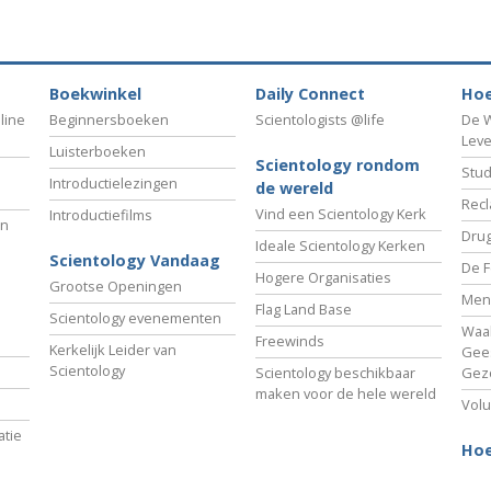
Boekwinkel
Daily Connect
Hoe
line
Beginnersboeken
Scientologists @life
De W
Lev
Luisterboeken
Scientology rondom
Stud
Introductielezingen
de wereld
Recl
Vind een Scientology Kerk
Introductiefilms
an
Drug
Ideale Scientology Kerken
Scientology Vandaag
De F
Hogere Organisaties
Grootse Openingen
Men
Flag Land Base
Scientology evenementen
Waa
Freewinds
Kerkelijk Leider van
Gees
Scientology
Scientology beschikbaar
Gez
maken voor de hele wereld
Volu
tie
Hoe