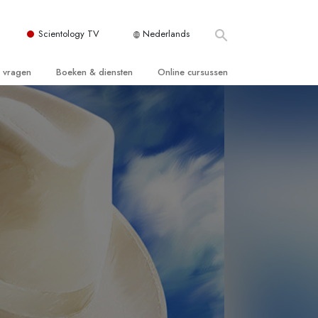
Scientology TV
Nederlands
e vragen
Boeken & diensten
Online cursussen
 en Grondbeginselen
ersboeken
Hoe men Conflicten moet Oplossen
n Kerk
boeken
De Drijfveren van het Bestaan
ie van Scientology
ctielezingen
De Componenten van Begrip
tiefilms
Oplossingen voor een Gevaarlijke
Omgeving
en voor beginners
Assisten voor Ziektes en Verwondingen
Integriteit en Eerlijkheid
ghts
Het Huwelijk
De Toonschaal van Emoties