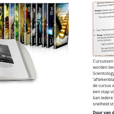
Cursussen 
worden bes
Scientolog
‘aftekenbl
de cursus 
een stap vo
kan iedere
snelheid s
Duur van d