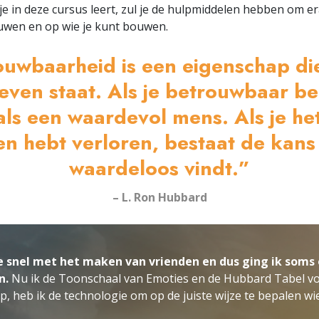
je in deze cursus leert, zul je de hulpmiddelen hebben om 
ouwen en op wie je kunt bouwen.
ouwbaarheid is een eigenschap di
ven staat. Als je betrouwbaar be
ls een waardevol mens. Als je he
n hebt verloren, bestaat de kans
waardeloos vindt.”
– L. Ron Hubbard
e snel met het maken van vrienden en dus ging ik som
n.
Nu ik de Toonschaal van Emoties en de Hubbard Tabel vo
, heb ik de technologie om op de juiste wijze te bepalen wi