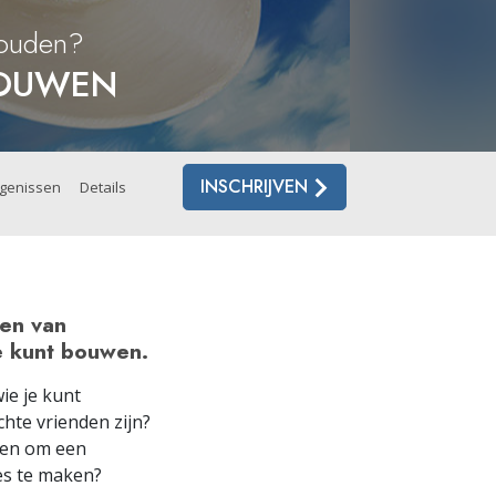
houden?
Oplossingen voor het Drugsprobleem
ROUWEN
Kinderen
Hulpmiddelen bij het Dagelijks Werk
Ethiek en de Condities
INSCHRIJVEN
genissen
Details
De Oorzaak van Onderdrukking
Feitenonderzoek
De Grondbeginselen van Organiseren
len van
je kunt bouwen.
De Grondslagen van Public Relations
ie je kunt
Taakstellingen en Doelen
hte vrienden zijn?
De Technologie van Studeren
pen om een
es te maken?
Communicatie