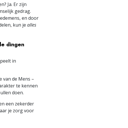
? Ja. Er zijn
selijk gedrag.
 medemens, en door
elen, kun je
alles
de dingen
peelt in
e van de Mens –
arakter te kennen
ullen doen.
 en een zekerder
aar je zorg voor