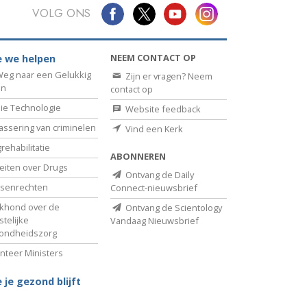
VOLG ONS
NEEM CONTACT OP
 we helpen
eg naar een Gelukkig
Zijn er vragen? Neem
en
contact op
ie Technologie
Website feedback
assering van criminelen
Vind een Kerk
rehabilitatie
ABONNEREN
eiten over Drugs
Ontvang de Daily
senrechten
Connect-nieuwsbrief
khond over de
Ontvang de Scientology
telijke
Vandaag Nieuwsbrief
ondheidszorg
nteer Ministers
 je gezond blijft