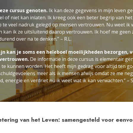
deze cursus genoten.
Ik kan deze gegevens in mijn leven g
el of niet kan inlaten. Ik kreeg ook een beter begrip van h
eb te veel nadruk gelegd op mensen vertrouwen. Nu weet ik 
n kan ik ze uitsluitend daarop vertrouwen. Ik hoef me geen
urend over na te denken.” – R.L.
jn kan je soms een heleboel moeilijkheden bezorgen, vo
 vertrouwen.
De informatie in deze cursus is elementair g
te kunnen worden. Het heeft mijn gedrag voor altijd ten go
 schuldgevoelens meer als ik mensen afwijs omdat ze me neg
d, energie en verdriet nu ik weet wat ik kan verwachten.” – S
etering van het Leven: samengesteld voor eenvou