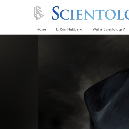
Home
L. Ron Hubbard
Wat is Scientology?
Overtuigingen & Prakt
De Credo’s en Codes 
Wat scientologen zeg
Scientology
Maak kennis met een 
Binnen in een Kerk
De Grondbeginselen 
Een Inleiding tot Diane
Liefde en Haat –