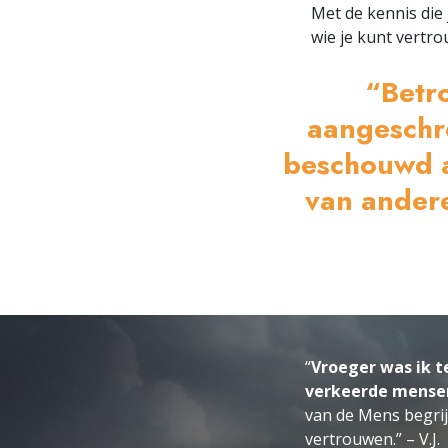
Met de kennis die 
wie je kunt vertr
“Betr
aangeschre
beschouwd a
van andere
“
Vroeger was ik t
verkeerde mense
van de Mens begrijp
vertrouwen.” – V.J.