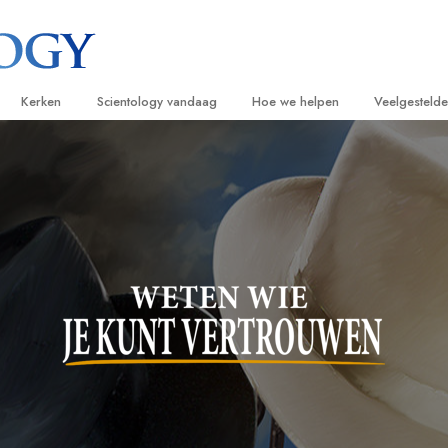
Kerken
Scientology vandaag
Hoe we helpen
Veelgesteld
ijken
Vind een kerk
Grootse Openingen
De Weg naar een Gelukkig Leven
Achtergrond
Beginn
van Scientology
Ideale Scientology Kerken
Scientology evenementen
Applied Scholastics
Binnen in ee
Luister
gen over
Hogere Organisaties
David Miscavige – Kerkelijk Leider van
Criminon
De organisat
Introdu
Scientology
Flag Land Base
Narconon
Introduc
scientoloog
Freewinds
De Feiten over Drugs
Dienst
Scientology beschikbaar maken voor de
United for Human Rights
van Scientology
hele wereld
Citizens Commission on Human Ri
tics
Scientology Volunteer Ministers