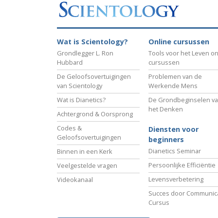
Wat is Scientology?
Online cursussen
Grondlegger L. Ron
Tools voor het Leven on
Hubbard
cursussen
De Geloofsovertuigingen
Problemen van de
van Scientology
Werkende Mens
Wat is Dianetics?
De Grondbeginselen v
het Denken
Achtergrond & Oorsprong
Codes &
Diensten voor
Geloofsovertuigingen
beginners
Dianetics Seminar
Binnen in een Kerk
Persoonlijke Efficiëntie
Veelgestelde vragen
Levensverbetering
Videokanaal
Succes door Communica
Cursus