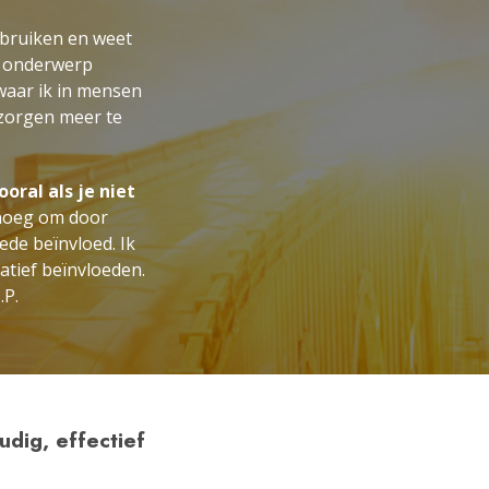
ebruiken en weet
et onderwerp
waar ik in mensen
 zorgen meer te
oral als je niet
enoeg om door
ede beïnvloed. Ik
atief beïnvloeden.
.P.
dig, effectief