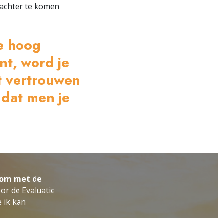
erachter te komen
e hoog
nt, word je
t vertrouwen
 dat men je
s om met de
or de Evaluatie
e ik kan