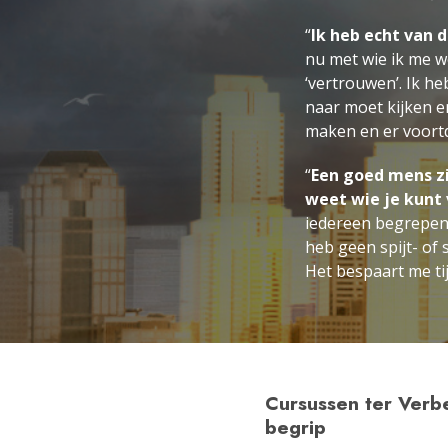
“
Ik heb echt van 
nu met wie ik me w
‘vertrouwen’. Ik h
naar moet kijken e
maken en er voortd
“
Een goed mens zi
weet wie je kunt
iedereen begrepen 
heb geen spijt- of
Het bespaart me tij
Cursussen ter Verb
begrip