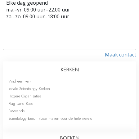
Elke dag geopend
ma.
–
vr.
09:00 uur–22:00 uur
za.
–
zo.
09:00 uur–18:00 uur
Maak contact
KERKEN
Vind een kerk
Ideale Scientology Kerken
Hogere Organisaties
Flag Land Base
Freewinds
Scientology beschikbaar maken voor de hele wereld
BOEKEN