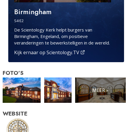
Birmingham
S
4
·E
2
De Scientology Kerk helpt burgers van
Birmingham, Engeland, om positieve
veranderingen te bewerkstelligen in de wereld.
Kijk ernaar op Scientology.TV
FOTO’S
MEER »
WEBSITE