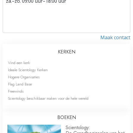
za.
–
zo.
09:00 uur–18:00 uur
Maak contact
KERKEN
Vind een kerk
Ideale Scientology Kerken
Hogere Organisaties
Flag Land Base
Freewinds
Scientology beschikbaar maken voor de hele wereld
BOEKEN
Scientology: