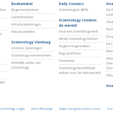
Boekwinkel
Daily Connect
Hoe
line
Beginnersboeken
Scientologists @life
De W
Lev
Luisterboeken
Scientology rondom
Stud
Introductielezingen
de wereld
Recl
Vind een Scientology Kerk
Introductiefilms
an
Drug
Ideale Scientology Kerken
Scientology Vandaag
De F
Hogere Organisaties
Grootse Openingen
Men
Flag Land Base
Scientology evenementen
Waa
Freewinds
Kerkelijk Leider van
Gees
Scientology
Scientology beschikbaar
Gez
maken voor de hele wereld
Volu
tie
Hoe
Scientology religie
David Miscavige
Begin een gratis online cursus
Scie