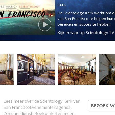
S
4
·E
5
De Scientology Kerk werkt om d
van San Francisco te helpen hun 
bereiken en succes te hebben.
Kijk ernaar op Scientology.T
M
Lees meer over de Scientology Kerk van
BEZOEK W
San FranciscoEvenementenagenda,
Zondagsdienst, Boekwinkel en meer.