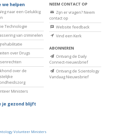
NEEM CONTACT OP
 we helpen
eg naar een Gelukkig
Zijn er vragen? Neem
en
contact op
ie Technologie
Website feedback
assering van criminelen
Vind een Kerk
rehabilitatie
ABONNEREN
eiten over Drugs
Ontvang de Daily
senrechten
Connect-nieuwsbrief
khond over de
Ontvang de Scientology
telijke
Vandaag Nieuwsbrief
ondheidszorg
nteer Ministers
 je gezond blijft
ntology Volunteer Ministers