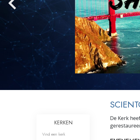
Wat is Grootheid?
SCIENT
De Kerk heef
KERKEN
gerestaureer
Vind een kerk