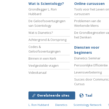
Wat is Scientology?
Online cursussen
Grondlegger L. Ron
Tools voor het Leven on
Hubbard
cursussen
De Geloofsovertuigingen
Problemen van de
van Scientology
Werkende Mens
Wat is Dianetics?
De Grondbeginselen v
het Denken
Achtergrond & Oorsprong
Codes &
Diensten voor
Geloofsovertuigingen
beginners
Dianetics Seminar
Binnen in een Kerk
Persoonlijke Efficiëntie
Veelgestelde vragen
Levensverbetering
Videokanaal
Succes door Communica
Cursus
Gerelateerde sites
Taal
L. Ron Hubbard
Dianetics
Scientology Network