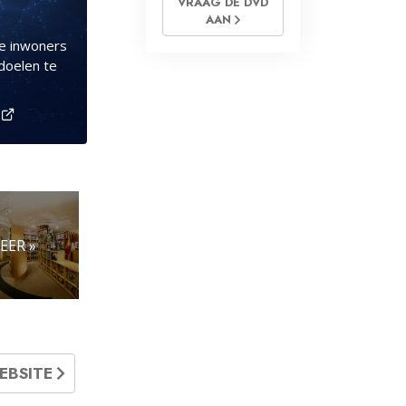
VRAAG DE DVD
AAN
e inwoners
doelen te
V
EER »
EBSITE