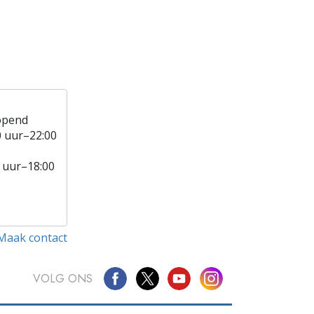
opend
0 uur–22:00
 uur–18:00
Maak contact
VOLG ONS