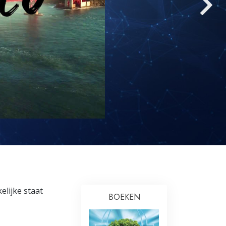
Oplossingen voor het Drugsprobleem
Kinderen
Hulpmiddelen bij het Dagelijks Werk
Ethiek en de Condities
De Oorzaak van Onderdrukking
Feitenonderzoek
De Grondbeginselen van Organiseren
De Grondslagen van Public Relations
Taakstellingen en Doelen
lijke staat
BOEKEN
De Technologie van Studeren
Communicatie