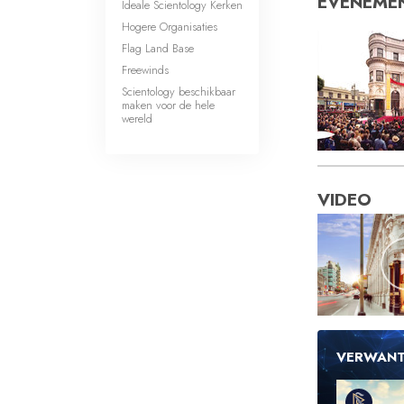
EVENEME
Ideale Scientology Kerken
Hogere Organisaties
Flag Land Base
Freewinds
Scientology beschikbaar
maken voor de hele
wereld
VIDEO
VERWANT