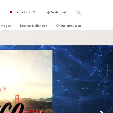
Scientology TV
Nederlands
e vragen
Boeken & diensten
Online cursussen
 en Grondbeginselen
ersboeken
Hoe men Conflicten moet Oplossen
n Kerk
boeken
De Drijfveren van het Bestaan
ie van Scientology
ctielezingen
De Componenten van Begrip
tiefilms
Oplossingen voor een Gevaarlijke
Omgeving
en voor beginners
Assisten voor Ziektes en Verwondingen
Integriteit en Eerlijkheid
ghts
Het Huwelijk
De Toonschaal van Emoties