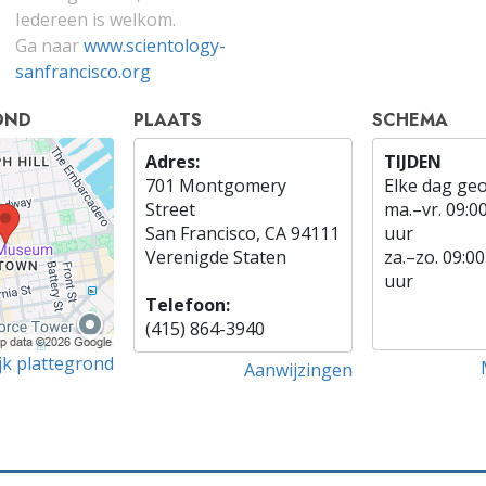
Iedereen is welkom.
Ga naar
www.scientology-
sanfrancisco.org
OND
PLAATS
SCHEMA
Adres:
TIJDEN
701 Montgomery
Elke dag ge
Street
ma.
–
vr.
09:0
San Francisco, CA 94111
uur
Verenigde Staten
za.
–
zo.
09:00
uur
Telefoon:
(415) 864-3940
jk plattegrond
Aanwijzingen