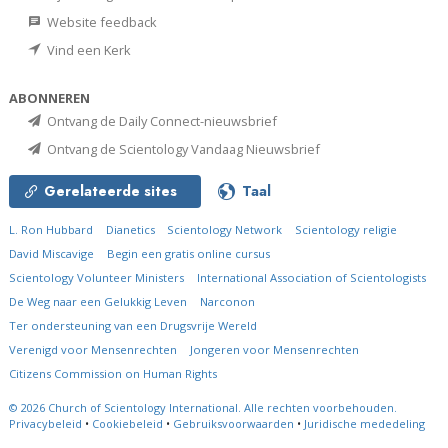
Website feedback
Vind een Kerk
ABONNEREN
Ontvang de Daily Connect-nieuwsbrief
Ontvang de Scientology Vandaag Nieuwsbrief
Gerelateerde sites
Taal
L. Ron Hubbard
Dianetics
Scientology Network
Scientology religie
David Miscavige
Begin een gratis online cursus
Scientology Volunteer Ministers
International Association of Scientologists
De Weg naar een Gelukkig Leven
Narconon
Ter ondersteuning van een Drugsvrije Wereld
Verenigd voor Mensenrechten
Jongeren voor Mensenrechten
Citizens Commission on Human Rights
© 2026
Church of Scientology International.
Alle rechten voorbehouden.
Privacybeleid
•
Cookiebeleid
•
Gebruiksvoorwaarden
•
Juridische mededeling